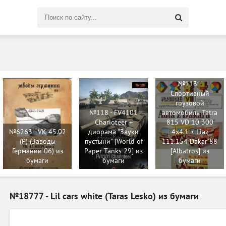
Поиск
по
сайту
№113 -
Спортивный
грузовой
№118 - FV4101
автомобиль Tatra
Charioteer +
815 VD 10 300
№6263 - VK 45.02
диорама "Звуки
4x4.1 + Liaz
(P) (Заводы
пустыни" [World of
111.154 Dakar`88
Германии 06) из
Paper Tanks 29] из
[Albatros] из
бумаги
бумаги
бумаги
№18777 - Lil cars white (Taras Lesko) из бумаги