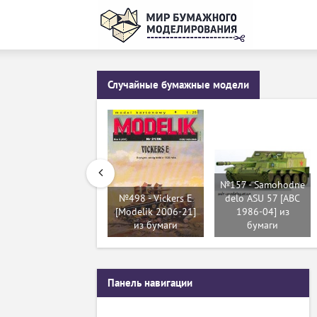
Случайные бумажные модели
№157 - Samohodne
№498 - Vickers E
delo ASU 57 [ABC
[Modelik 2006-21]
1986-04] из
из бумаги
бумаги
Панель навигации