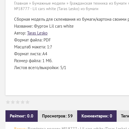
Главная
»
Бумажные модели
»
Гражданская техника из бумаги
№18777 - Lil cars white (Taras Lesko) из бумаги
Сборная модель для склеивания из бумаги/картона своими 
Название: Фургон Lil cars white
Автор:
Taras Lesko
Формат файла: PDF
Масштаб макета: 1:?
Формат листа: А4
Размер файла: 1 Мб.
Листов всего/выкройки: 5/1
Рейтинг: 0.0
Просмотров: 59
Комментарии: 0
Тег
Важно:
Развёртка модели №18777 - Lil cars white (Taras Lesko)