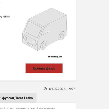
»
руками
Скачать файл!
04.07.2026, 19:25
и:
фургон
,
Taras Lesko
 из бумаги доступна для бесплатного