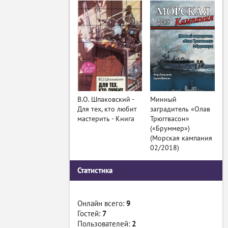
В.О. Шпаковский -
Минный
Для тех, кто любит
заградитель «Олав
мастерить - Книга
Трюггвасон»
(«Бруммер»)
(Морская кампания
02/2018)
Статистика
Онлайн всего:
9
Гостей:
7
Пользователей:
2