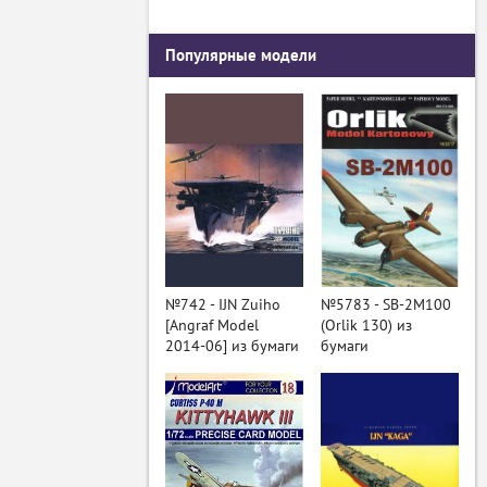
Популярные модели
№742 - IJN Zuiho
№5783 - SB-2M100
[Angraf Model
(Orlik 130) из
2014-06] из бумаги
бумаги