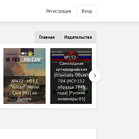
Регистрация
Вход
Главная
Издательства
№152 -
Самоходная
артиллерийская
установка Объект
№422 - M163
704 (ИСУ-152
"Vulcan" [Model
образца 1945
№479 - Austin [ABC
Card 092] из
года) [Русские
2008-02] из
бумаги
инженеры 03]
бумаги