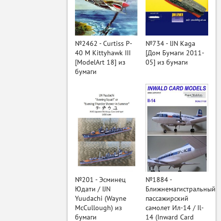
ый
№2462 - Curtiss P-
№734 - IJN Kaga
40 M Kittyhawk III
[Дом Бумаги 2011-
[ModelArt 18] из
05] из бумаги
бумаги
№201 - Эсминец
№1884 -
Юдати / IJN
Ближнемагистральный
Yuudachi (Wayne
пассажирский
McCullough) из
самолет Ил-14 / Il-
бумаги
14 (Inward Card