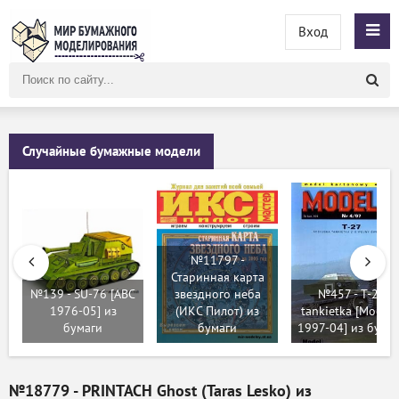
Вход
Поиск
по
сайту
Случайные бумажные модели
№11797 -
Старинная карта
№139 - SU-76 [ABC
звездного неба
№457 - T-27
1976-05] из
(ИКС Пилот) из
tankietka [Modeli
бумаги
бумаги
1997-04] из бума
№18779 - PRINTACH Ghost (Taras Lesko) из