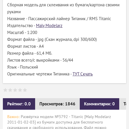
Сборная модель для склеивания из бумаги/картона своими
руками
Название - Пассажирский лайнер Титаник / RMS Titanic
Издательство -
Maly Modelarz
Масштаб - 1:200
Формат файла - jpg (Скан журнала, dpi 300/600)
Формат листов - A4
Размер файла - 61,4 Мб.
Листов всего/с выкройками - 56/44
Язык - Польский
Оригинальные чертежи Титаника -
ТУТ Скчать
Рейтинг: 0.0
Просмотров: 1846
Комментарии: 0
Те
Важно:
Развёртка модели №3792 - Titanic [Maly Modelarz
2011-01-02-03] из бумаги доступна для бесплатного
скачивания и свободного использования. Файл можно