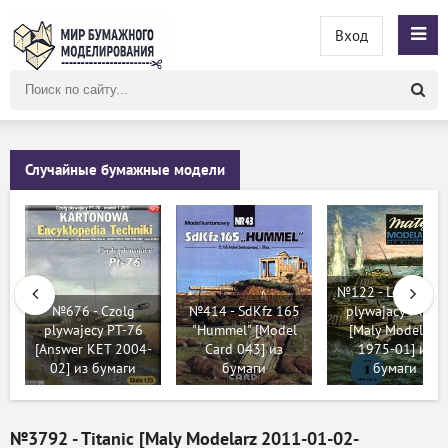
Вход
Поиск
по
сайту
Случайные бумажные модели
№122 - Lekki czol
№676 - Czolg
№414 - SdKfz 165
plywajacy PT-76
plywajеcy PT-76
"Hummel" [Model
[Maly Modelarz
[Answer KET 2004-
Card 043] из
1975-01] из
02] из бумаги
бумаги
бумаги
№3792 - Titanic [Maly Modelarz 2011-01-02-