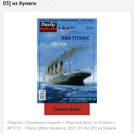
03] из бумаги
Скачать файл!
Главная
»
Бумажные модели
»
Морской флот из бумаги
»
№3792 - Titanic [Maly Modelarz 2011-01-02-03] из бумаги