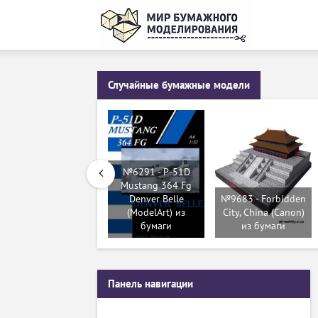
Случайные бумажные модели
№6291 - P-51D
Mustang 364 Fg
Denver Belle
№9683 - Forbidden
(ModelArt) из
City, China (Canon)
бумаги
из бумаги
Панель навигации