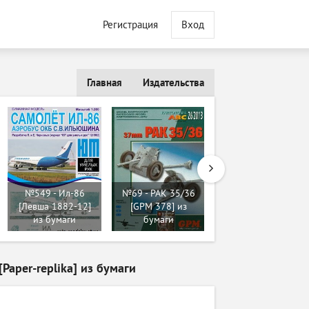
Регистрация
Вход
Главная
Издательства
№549 - Ил-86
№69 - PAK 35/36
№508 - Ha-Go
[Левша 1882-12]
[GPM 378] из
[GPM 113] из
из бумаги
бумаги
бумаги
Paper-replika] из бумаги