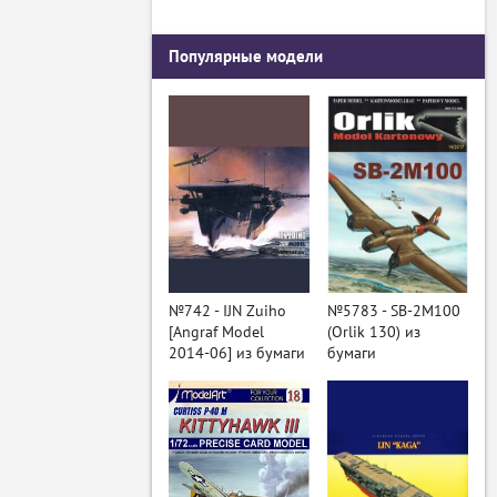
Популярные модели
№742 - IJN Zuiho
№5783 - SB-2M100
[Angraf Model
(Orlik 130) из
2014-06] из бумаги
бумаги