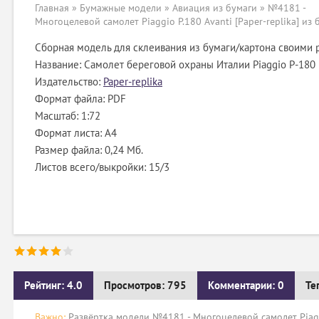
Главная
»
Бумажные модели
»
Авиация из бумаги
» №4181 -
Многоцелевой самолет Piaggio P.180 Avanti [Paper-replika] из 
Сборная модель для склеивания из бумаги/картона своими 
Название: Самолет береговой охраны Италии Piaggio P-180
Издательство:
Paper-replika
Формат файла: PDF
Масштаб: 1:72
Формат листа: А4
Размер файла: 0,24 Мб.
Листов всего/выкройки: 15/3
Рейтинг: 4.0
Просмотров: 795
Комментарии: 0
Те
Важно:
Развёртка модели №4181 - Многоцелевой самолет Piaggio