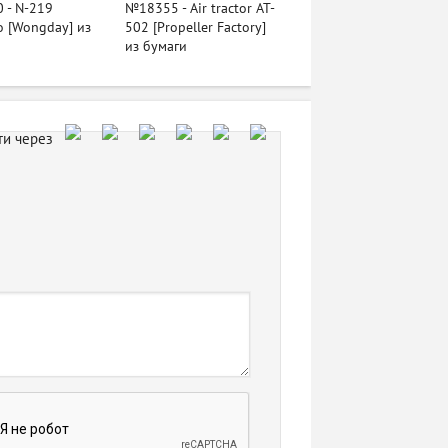
 - N-219
№18355 - Air tractor AT-
o [Wongday] из
502 [Propeller Factory]
из бумаги