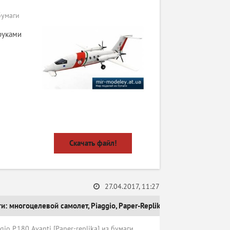
бумаги
руками
Скачать файл!
27.04.2017, 11:27
ги:
многоцелевой самолет
,
Piaggio
,
Paper-Replika
 P.180 Avanti [Paper-replika] из бумаги