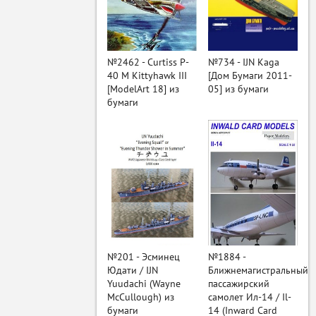
ый
№2462 - Curtiss P-
№734 - IJN Kaga
40 M Kittyhawk III
[Дом Бумаги 2011-
[ModelArt 18] из
05] из бумаги
бумаги
№201 - Эсминец
№1884 -
Юдати / IJN
Ближнемагистральный
Yuudachi (Wayne
пассажирский
McCullough) из
самолет Ил-14 / Il-
бумаги
14 (Inward Card