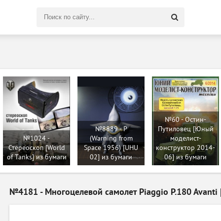
Поиск
по
сайту
№60 - Остин-
№8889 - P
Путиловец [Юный
№1024 -
(Warning from
моделист-
Стереоскоп [World
Space 1956) [UHU
конструктор 2014-
of Tanks] из бумаги
02] из бумаги
06] из бумаги
№4181 - Многоцелевой самолет Piaggio P.180 Avanti [