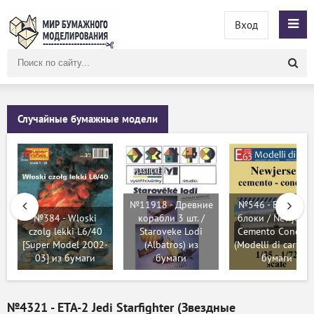
Вход
Поиск
по
сайту
Случайные бумажные модели
№11918 - Древние
№546 - Бетонны
№384 - Wloski
корабли 3 шт. /
блоки / Newjerse
czolg lekki L6/40
Staroveke Lodi
Cemento Concret
[Super Model 2002-
(Albatros) из
(Modelli di carta) 
03] из бумаги
бумаги
бумаги
№4321 - ETA-2 Jedi Starfighter (Звездные