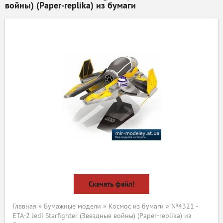
войны) (Рaper-replika) из бумаги
Скачать файл!
Главная
»
Бумажные модели
»
Космос из бумаги
» №4321 -
ETA-2 Jedi Starfighter (Звездные войны) (Рaper-replika) из