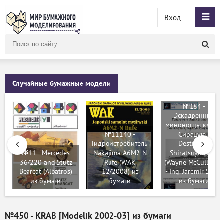
Вход
Поиск
по
сайту
Случайные бумажные модели
№184 -
Эскадренные
миноносцы класс
№11140 -
Сирацую /
Гидроистребитель
Destroyers
№11 - Mercedes
Nakajima A6M2-N
Shiratsuyu class
36/220 and Stutz
Rufe (WAK
(Wayne McCullou
Bearcat (Albatros)
12/2008) из
- Ing. Jaromir Smid
из бумаги
бумаги
из бумаги
№450 - KRAB [Modelik 2002-03] из бумаги