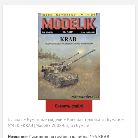
Скачать файл!
Главная
»
Бумажные модели
»
Военная техника из бумаги
»
№450 - KRAB [Modelik 2002-03] из бумаги
Название:
Самоходная гаубица калибра 155 KRAB