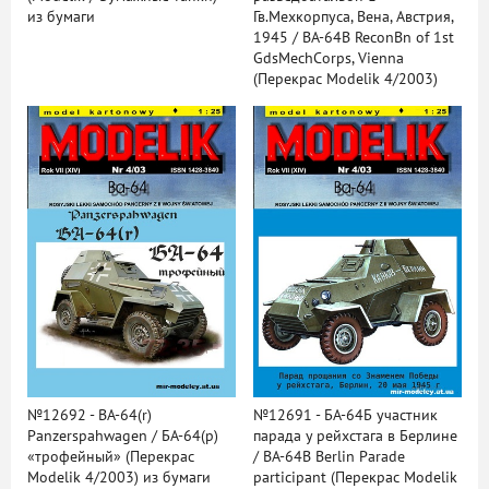
из бумаги
Гв.Мехкорпуса, Вена, Австрия,
1945 / BA-64B ReconBn of 1st
GdsMechCorps, Vienna
(Перекрас Modelik 4/2003)
№12692 - BA-64(r)
№12691 - БА-64Б участник
Panzerspahwagen / БА-64(р)
парада у рейхстага в Берлине
«трофейный» (Перекрас
/ BA-64B Berlin Parade
Modelik 4/2003) из бумаги
participant (Перекрас Modelik