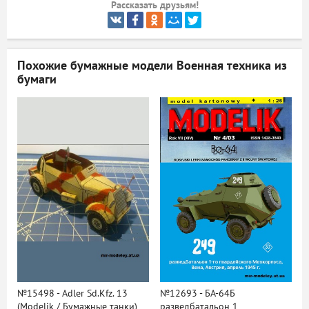
Рассказать друзьям!
ый
Похожие бумажные модели
Военная техника из
бумаги
№15498 - Adler Sd.Kfz. 13
№12693 - БА-64Б
(Modelik / Бумажные танки)
разведбатальон 1