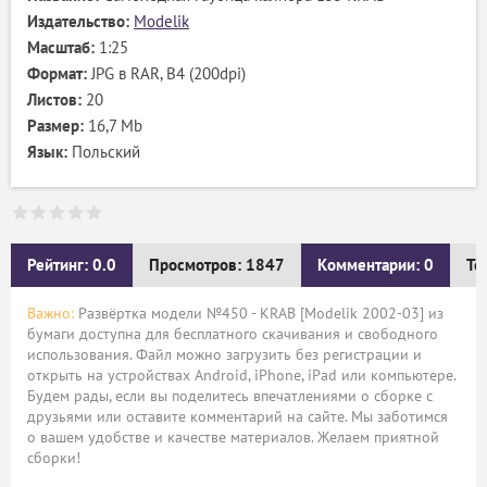
Издательство:
Modelik
Масштаб:
1:25
Формат:
JPG в RAR, B4 (200dpi)
Листов:
20
Размер:
16,7 Mb
Язык:
Польский
Рейтинг: 0.0
Просмотров: 1847
Комментарии: 0
Те
Важно:
Развёртка модели №450 - KRAB [Modelik 2002-03] из
бумаги доступна для бесплатного скачивания и свободного
использования. Файл можно загрузить без регистрации и
открыть на устройствах Android, iPhone, iPad или компьютере.
Будем рады, если вы поделитесь впечатлениями о сборке с
друзьями или оставите комментарий на сайте. Мы заботимся
о вашем удобстве и качестве материалов. Желаем приятной
сборки!