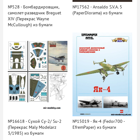
№528 - Бомбардировщик,
№17562 - Ansaldo S.V.A. 5
самолет-разведчик Breguet
(PaperDiorama) из бумаги
XIV (Перекрас Wayne
McCullough) из бумаги
№16618 - Сухой Су-2/ Su-2
№15019 - Як-4 (Fedor700 -
(Перекрас Maly Modelarz
EfremPaper) из бумаги
3/1985) из бумаги