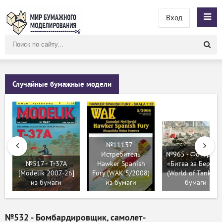
Вход
Поиск
по
сайту
Случайные бумажные модели
№11137 -
Истребитель
№965 - Фоторамк
№517 - T-37A
Hawker Spanish
«Битва за Берлин
[Modelik 2007-26]
Fury (WAK 5/2008)
(World of Tanks) и
из бумаги
из бумаги
бумаги
№532 - Бомбардировщик, самолет-