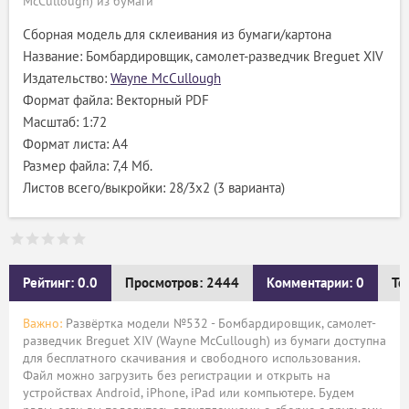
McCullough) из бумаги
Сборная модель для склеивания из бумаги/картона
Название: Бомбардировщик, самолет-разведчик Breguet XIV
Издательство:
Wayne McCullough
Формат файла: Векторный PDF
Масштаб: 1:72
Формат листа: A4
Размер файла: 7,4 Мб.
Листов всего/выкройки: 28/3x2 (3 варианта)
Рейтинг: 0.0
Просмотров: 2444
Комментарии: 0
Те
Важно:
Развёртка модели №532 - Бомбардировщик, самолет-
разведчик Breguet XIV (Wayne McCullough) из бумаги доступна
для бесплатного скачивания и свободного использования.
Файл можно загрузить без регистрации и открыть на
устройствах Android, iPhone, iPad или компьютере. Будем