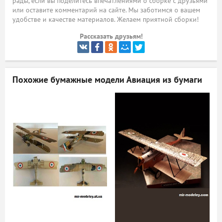
рады, если вы поделитесь впечатлениями о сборке с друзьями
или оставите комментарий на сайте. Мы заботимся о вашем
ый
удобстве и качестве материалов. Желаем приятной сборки!
Рассказать друзьям!
Похожие бумажные модели
Авиация из бумаги