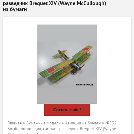
разведчик Breguet XIV (Wayne McCullough)
из бумаги
Скачать файл!
Главная
»
Бумажные модели
»
Авиация из бумаги
» №532 -
Бомбардировщик, самолет-разведчик Breguet XIV (Wayne