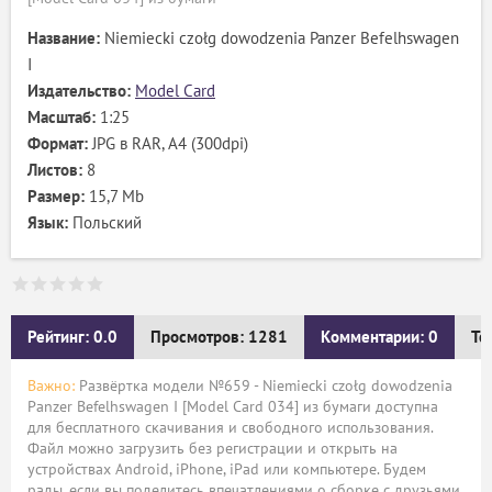
Название:
Niemiecki czołg dowodzenia Panzer Befelhswagen
I
Издательство:
Model Card
Масштаб:
1:25
Формат:
JPG в RAR, A4 (300dpi)
Листов:
8
Размер:
15,7 Mb
Язык:
Польский
Рейтинг: 0.0
Просмотров: 1281
Комментарии: 0
Те
Важно:
Развёртка модели №659 - Niemiecki czołg dowodzenia
Panzer Befelhswagen I [Model Card 034] из бумаги доступна
для бесплатного скачивания и свободного использования.
Файл можно загрузить без регистрации и открыть на
устройствах Android, iPhone, iPad или компьютере. Будем
рады, если вы поделитесь впечатлениями о сборке с друзьями