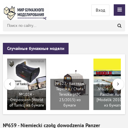
Вход
Поиск
по
сайту
Случайные бумажные модели
№527 - Коттедж
Терезка / Chata
№616 - PzKpfw V
№1024 -
Terezka (ABC
Panther Ausf.G
Стереоскоп [World
23/2015) из
[Modelik 2010-27
of Tanks] из бумаги
бумаги
из бумаги
№659 - Niemiecki czołg dowodzenia Panzer