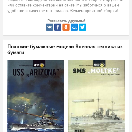
или оставите комментарий на сайте. Мы заботимся о вашем
ый
удобстве и качестве материалов. Желаем приятной сборки!
Рассказать друзьям!
Похожие бумажные модели
Военная техника из
бумаги