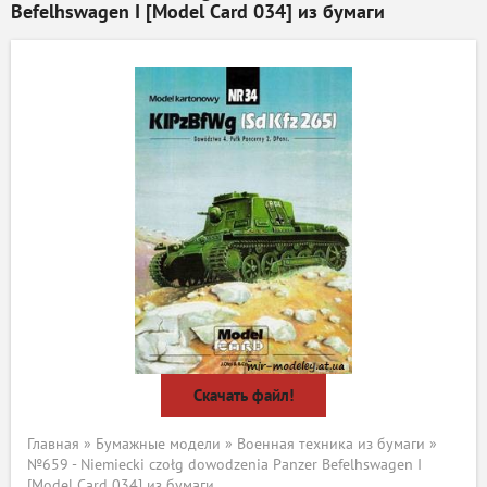
Befelhswagen I [Model Card 034] из бумаги
Скачать файл!
Главная
»
Бумажные модели
»
Военная техника из бумаги
»
№659 - Niemiecki czołg dowodzenia Panzer Befelhswagen I
[Model Card 034] из бумаги