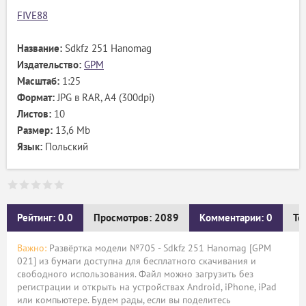
FIVE88
Название:
Sdkfz 251 Hanomag
Издательство:
GPM
Масштаб:
1:25
Формат:
JPG в RAR, А4 (300dpi)
Листов:
10
Размер:
13,6 Mb
Язык:
Польский
Рейтинг: 0.0
Просмотров: 2089
Комментарии: 0
Те
Важно:
Развёртка модели №705 - Sdkfz 251 Hanomag [GPM
021] из бумаги доступна для бесплатного скачивания и
свободного использования. Файл можно загрузить без
регистрации и открыть на устройствах Android, iPhone, iPad
или компьютере. Будем рады, если вы поделитесь