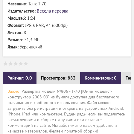
Название:
Танк T-70
Издательство:
Весела перерва
Масштаб:
1:24
Формат:
JPG в RAR, А4 (600dpi)
Листов:
8
Размер:
51,3 Mb
Язык:
Украинский
Рейтинг: 0.0
Просмотров: 883
Комментарии: 0
Тег
Важно:
Развёртка модели №806 - T-70 [Юний моделіст-
конструктор 2008-09] из бумаги доступна для бесплатного
скачивания и свободного использования. Файл можно
загрузить без регистрации и открыть на устройствах Android,
iPhone, iPad или компьютере. Будем рады, если вы поделитесь
впечатлениями о сборке с друзьями или оставите
комментарий на сайте. Мы заботимся о вашем удобстве и
качестве материалов. Желаем приятной сборки!