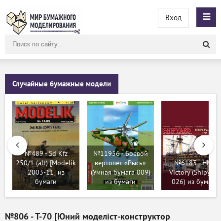
Вход
Поиск
по
сайту
Случайные бумажные модели
№489 - Sd Kfz
№11956 - Боевой
250/1 (alt) [Modelik
вертолёт «Рысь»
№6183 - HMS
2003-11] из
(Умная бумага 009)
Victory (Shipyard
бумаги
из бумаги
026) из бумаги
№806 - T-70 [Юний моделіст-конструктор