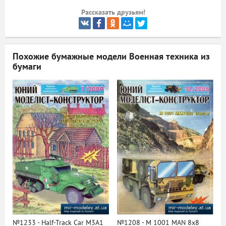
Рассказать друзьям!
ый
Похожие бумажные модели
Военная техника из
бумаги
№1233 - Half-Track Car M3A1
№1208 - M 1001 MAN 8x8