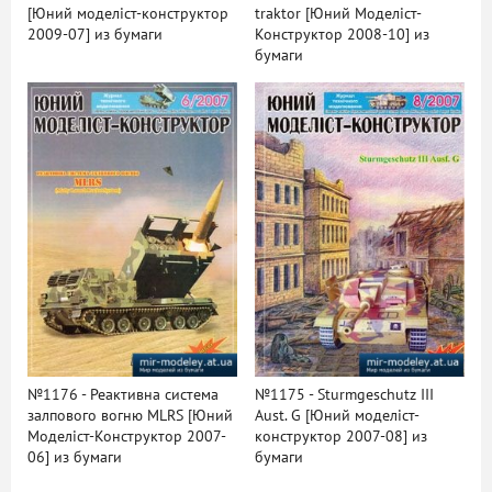
[Юний моделіст-конструктор
traktor [Юний Моделіст-
2009-07] из бумаги
Конструктор 2008-10] из
бумаги
№1176 - Реактивна система
№1175 - Sturmgeschutz III
залпового вогню MLRS [Юний
Aust. G [Юний моделіст-
Моделіст-Конструктор 2007-
конструктор 2007-08] из
06] из бумаги
бумаги