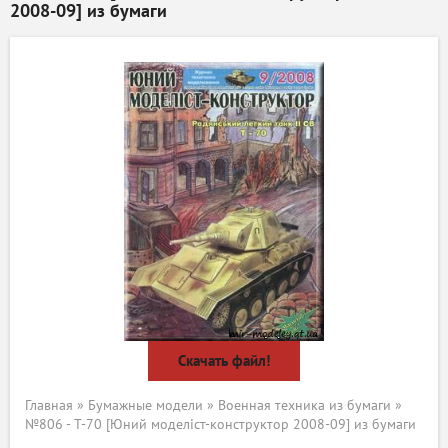
2008-09] из бумаги
Скачать файл!
Главная
»
Бумажные модели
»
Военная техника из бумаги
»
№806 - T-70 [Юний моделіст-конструктор 2008-09] из бумаги