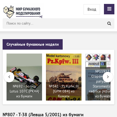
Вход
Поиск
по
сайту
Случайные бумажные модели
№11917 -
Староместская
ратуша /
№692 - Болид
№341 - Pz.Kpfw. III
Staromestska
Lotus 107C (PKAA)
[GPM 084] из
radnice (Albatros
из бумаги
бумаги
из бумаги
№807 - Т-38 (Левша 5/2001) из бумаги