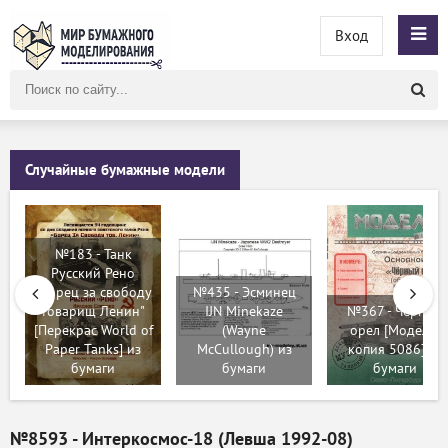
Вход
Поиск
по
сайту
Случайные бумажные модели
№183 - Танк
Русский Рено
"Борец за свободу
№435 - Эсминец
товарищ Ленин"
IJN Minekaze
№367 - Черный
[Перекрас World of
(Wayne
орел [Модель-
Paper Tanks] из
McCullough) из
копия 5086] из
бумаги
бумаги
бумаги
№8593 - Интеркосмос-18 (Левша 1992-08)