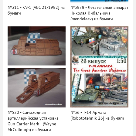
№311 - KV-1 [ABC 21/1982] из
№3878 - Летательный аппарат
бумаги
Николая Кибальчича
(mendeleev) из бумаги
№520 - Самоходная
№36 - T-14 Армата
артиллерийская установка
[Robototehnik 26] из бумаги
Gun Carrier Mark I (Wayne
McCullough) из бумаги