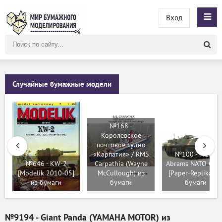
Вход
Поиск
по
сайту
Случайные бумажные модели
№168 -
Королевское
почтовое судно
«Карпатия» / RMS
№100 - M1A1
№646 - KW-2
Carpathia (Wayne
Abrams NATO Cam
[Modelik 2010-05]
McCullough) из
[Paper-Replika] и
из бумаги
бумаги
бумаги
№9194 - Giant Panda (YAMAHA MOTOR) из