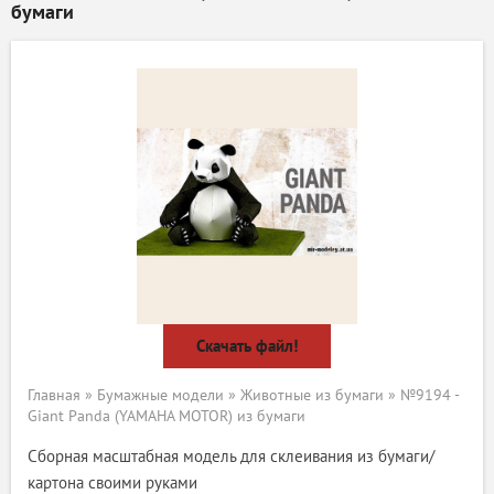
бумаги
Скачать файл!
Главная
»
Бумажные модели
»
Животные из бумаги
» №9194 -
Giant Panda (YAMAHA MOTOR) из бумаги
Сборная масштабная модель для склеивания из бумаги/
картона своими руками