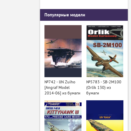
Популярные модели
№742 - IJN Zuiho
№5783 - SB-2M100
[Angraf Model
(Orlik 130) из
2014-06] из бумаги
бумаги