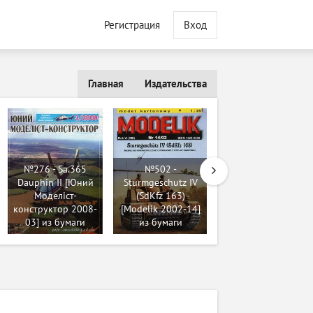
Регистрация
Вход
Главная
Издательства
№539 - Палубный
пикирующий
№276 - Sa.365
№502 -
бомбардировщик
Dauphin II [Юний
Sturmgeschutz IV
Yokosuka D4Y2
Моделіст-
(SdKfz 163)
Suisei (Judy)
конструктор 2008-
[Modelik 2002-14]
(Inwald Card
03] из бумаги
из бумаги
Models) из бумаги