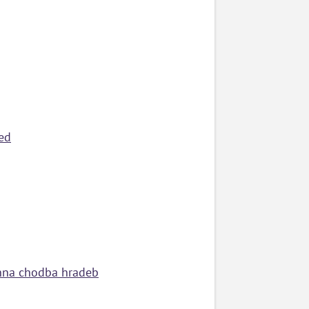
zed
anna chodba hradeb