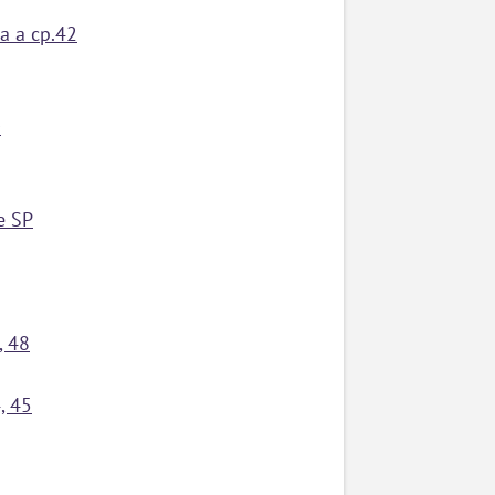
a a cp.42
0
e SP
, 48
, 45