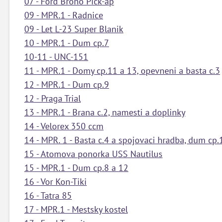
07 - Ford Brono Pick-ap
09 - MPR.1 - Radnice
09 - Let L-23 Super Blanik
10 - MPR.1 - Dum cp.7
10-11 - UNC-151
11 - MPR.1 - Domy cp.11 a 13, opevneni a basta c.3
12 - MPR.1 - Dum cp.9
12 - Praga Trial
13 - MPR.1 - Brana c.2, namesti a doplinky
14 - Velorex 350 ccm
14 - MPR. 1 - Basta c.4 a spojovaci hradba, dum cp.
15 - Atomova ponorka USS Nautilus
15 - MPR.1 - Dum cp.8 a 12
16 - Vor Kon-Tiki
16 - Tatra 85
17 - MPR.1 - Mestsky kostel