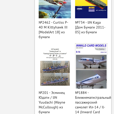
ый
№2462 - Curtiss P-
№734 - IJN Kaga
40 M Kittyhawk III
[Дом Бумаги 2011-
[ModelArt 18] из
05] из бумаги
бумаги
№201 - Эсминец
№1884 -
Юдати / IJN
Ближнемагистральный
Yuudachi (Wayne
пассажирский
McCullough) из
самолет Ил-14 / Il-
бумаги
14 (Inward Card