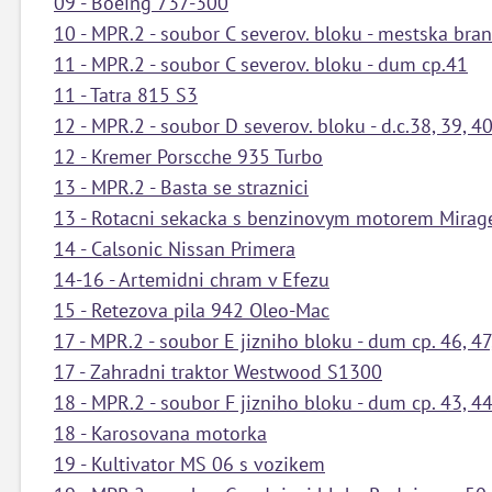
09 - Boeing 737-300
10 - MPR.2 - soubor C severov. bloku - mestska bran
11 - MPR.2 - soubor C severov. bloku - dum cp.41
11 - Tatra 815 S3
12 - MPR.2 - soubor D severov. bloku - d.c.38, 39, 4
12 - Kremer Porscche 935 Turbo
13 - MPR.2 - Basta se straznici
13 - Rotacni sekacka s benzinovym motorem Mirag
14 - Calsonic Nissan Primera
14-16 - Artemidni chram v Efezu
15 - Retezova pila 942 Oleo-Mac
17 - MPR.2 - soubor E jizniho bloku - dum cp. 46, 47
17 - Zahradni traktor Westwood S1300
18 - MPR.2 - soubor F jizniho bloku - dum cp. 43, 44
18 - Karosovana motorka
19 - Kultivator MS 06 s vozikem