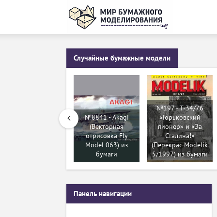
Случайные бумажные модели
№197 - Т-34/76
№8841 - Akagi
«Горьковский
(Векторная
пионер» и «За
отрисовка Fly
Сталина!»
Model 063) из
(Перекрас Modelik
бумаги
5/1997) из бумаги
Панель навигации