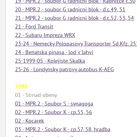
19 - MPR.2 - soubor G radnicni blok - Radnicce c.50
20 - MPR.2 - soubor G radnicni blok - d.c.49, 51
21 - MPR.2 - soubor G radnicni blok - d.c.52, 53, 54
21 - Ford Transit
22 - Subaru Impreza WRX
23-24 - Nemecky Polopasovy Transporter Sd.Kfz. 25
24 - Benatska pinasa - lod v lahvi
25-1999-05 - Kolejiste Skalka
25-26 - Londynsky patrovy autobus K-AEG
1998
01 - Strnad obeny
01 - MPR.2 - Soubor S - synagoga
02 - MPR.2 - Soubor K - cp.55, 56
02 - Kocarek
03 - MPR.2 - Soubor K - cp.57, 58, hradba