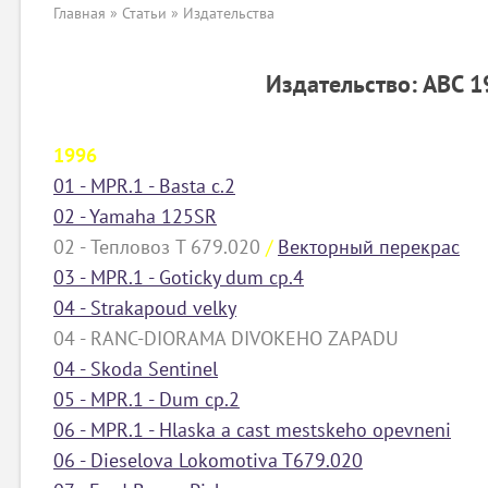
Главная
»
Статьи
»
Издательства
Издательство: АВС 
1996
01 - MPR.1 - Basta c.2
02 - Yamaha 125SR
02 - Тепловоз T 679.020
/
Векторный перекрас
03 - MPR.1 - Goticky dum cp.4
04 - Strakapoud velky
04 - RANC-DIORAMA DIVOKEHO ZAPADU
04 - Skoda Sentinel
05 - MPR.1 - Dum cp.2
06 - MPR.1 - Hlaska a cast mestskeho opevneni
06 - Dieselova Lokomotiva T679.020