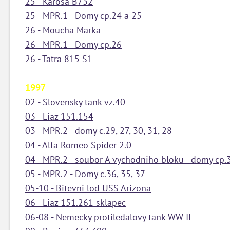
25 - Karosa B732
25 - MPR.1 - Domy cp.24 a 25
26 - Moucha Marka
26 - MPR.1 - Domy cp.26
26 - Tatra 815 S1
1997
02 - Slovensky tank vz.40
03 - Liaz 151.154
03 - MPR.2 - domy c.29, 27, 30, 31, 28
04 - Alfa Romeo Spider 2.0
04 - MPR.2 - soubor A vychodniho bloku - domy cp.
05 - MPR.2 - Domy c.36, 35, 37
05-10 - Bitevni lod USS Arizona
06 - Liaz 151.261 sklapec
06-08 - Nemecky protiledalovy tank WW II