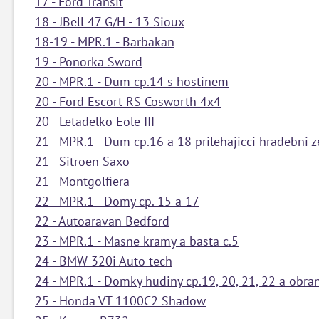
17 - Ford Transit
18 - JBell 47 G/H - 13 Sioux
18-19 - MPR.1 - Barbakan
19 - Ponorka Sword
20 - MPR.1 - Dum cp.14 s hostinem
20 - Ford Escort RS Cosworth 4x4
20 - Letadelko Eole III
21 - MPR.1 - Dum cp.16 a 18 prilehajicci hradebni 
21 - Sitroen Saxo
21 - Montgolfiera
22 - MPR.1 - Domy cp. 15 a 17
22 - Autoaravan Bedford
23 - MPR.1 - Masne kramy a basta c.5
24 - BMW 320i Auto tech
24 - MPR.1 - Domky hudiny cp.19, 20, 21, 22 a obr
25 - Honda VT 1100C2 Shadow