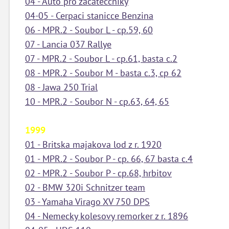
04 - Auto pro zacateccniky
04-05 - Cerpaci stanicce Benzina
06 - MPR.2 - Soubor L - cp.59, 60
07 - Lancia 037 Rallye
07 - MPR.2 - Soubor L - cp.61, basta c.2
08 - MPR.2 - Soubor M - basta c.3, cp 62
08 - Jawa 250 Trial
10 - MPR.2 - Soubor N - cp.63, 64, 65
1999
01 - Britska majakova lod z r. 1920
01 - MPR.2 - Soubor P - cp. 66, 67 basta c.4
02 - MPR.2 - Soubor P - cp.68, hrbitov
02 - BMW 320i Schnitzer team
03 - Yamaha Virago XV 750 DPS
04 - Nemecky kolesovy remorker z r. 1896