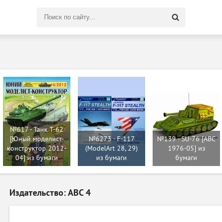
Поиск
по
сайту
№617 - Танк Т-62
[Юный моделист-
№6273 - F-117
№139 - SU-76 [ABC
конструктор 2012-
(ModelArt 28, 29)
1976-05] из
04] из бумаги
из бумаги
бумаги
Издательство: АВС 4