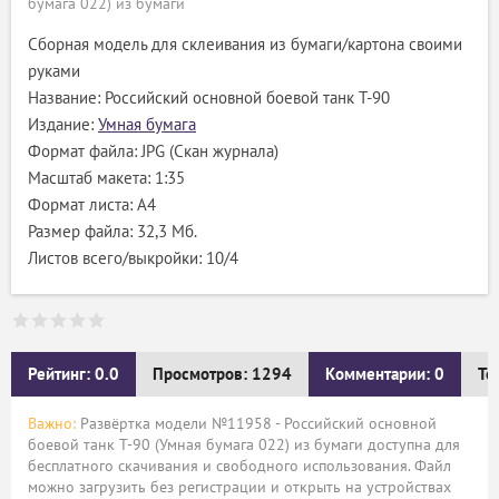
бумага 022) из бумаги
Сборная модель для склеивания из бумаги/картона своими
руками
Название: Российский основной боевой танк Т-90
Издание:
Умная бумага
Формат файла: JPG (Скан журнала)
Масштаб макета: 1:35
Формат листа: А4
Размер файла: 32,3 Мб.
Листов всего/выкройки: 10/4
Рейтинг: 0.0
Просмотров: 1294
Комментарии: 0
Те
Важно:
Развёртка модели №11958 - Российский основной
боевой танк Т-90 (Умная бумага 022) из бумаги доступна для
бесплатного скачивания и свободного использования. Файл
можно загрузить без регистрации и открыть на устройствах