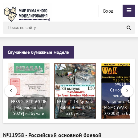
Вход
Поиск
по
сайту
Случайные бумажные модели
№618 -
Самоходная
зенитная
№359 - БТР-60 ПБ
№36 - T-14 Армата
установка M16
[Модель-копия
[Robototehnik 26]
MGMC (WAK extra
5029] из бумаги
из бумаги
2/2008) из бумаг
№11958 - Российский основной боевой