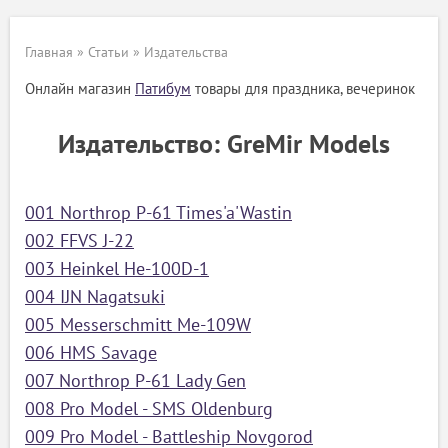
Главная
»
Статьи
»
Издательства
Онлайн магазин
Патибум
товары для праздника, вечеринок
Издательство: GreMir Models
001 Northrop P-61 Times'a'Wastin
002 FFVS J-22
003 Heinkel He-100D-1
004 IJN Nagatsuki
005 Messerschmitt Me-109W
006 HMS Savage
007 Northrop P-61 Lady Gen
008 Pro Model - SMS Oldenburg
009 Pro Model - Battleship Novgorod