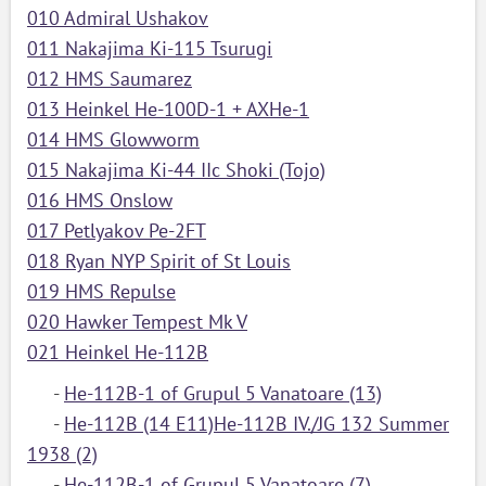
010 Admiral Ushakov
011 Nakajima Ki-115 Tsurugi
012 HMS Saumarez
013 Heinkel He-100D-1 + AXHe-1
014 HMS Glowworm
015 Nakajima Ki-44 IIc Shoki (Tojo)
016 HMS Onslow
017 Petlyakov Pe-2FT
018 Ryan NYP Spirit of St Louis
019 HMS Repulse
020 Hawker Tempest Mk V
021 Heinkel He-112B
-
He-112B-1 of Grupul 5 Vanatoare (13)
-
He-112B (14 E11)He-112B IV./JG 132 Summer
1938 (2)
-
He-112B-1 of Grupul 5 Vanatoare (7)