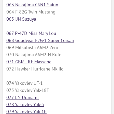
063 Nakajima C6N1 Saiun
064 F-82G Twin Mustang
065 IJN Suzuya
067 P-47D Miss Mary Lou
068 Goodyear F2G-1 Super Corsair
069 Mitsubishi A6M2 Zero
070 Nakajima A6M2-N Rufe
071 GBM - RF Massena
072 Hawker Hurricane Mk IIc
074 Yakovlev UT-1
075 Yakovlev Yak-18T
077 IJN Uranami
078 Yakovlev Yak-3
079 Yakovlev Yak-1b