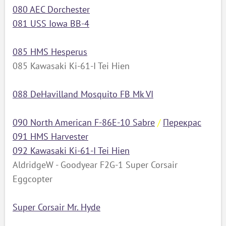
080 AEC Dorchester
081 USS Iowa BB-4
085 HMS Hesperus
085 Kawasaki Ki-61-I Tei Hien
088 DeHavilland Mosquito FB Mk VI
090 North American F-86E-10 Sabre
/
Перекрас
091 HMS Harvester
092 Kawasaki Ki-61-I Tei Hien
AldridgeW - Goodyear F2G-1 Super Corsair
Eggcopter
Super Corsair Mr. Hyde