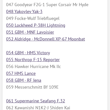
047 Goodyear F2G-1 Super Corsair Mr Hyde
048 Yakovlev Yak-3
049 Focke-Wulf Triebfluegel
050 Lockheed P-38H Lightning
051 GBM - MNF Lavoisier
052 Aldridge - McDonnell XP-67 Moonbat
054 GBM - HMS Victory
055 Northrop F-15 Reporter
056 Hawker Hurricane Mk IIc
057 HMS Lance
058 GBM - RF Iena
059 Messerschmitt Bf 109E
061 Supermarine Seafang F.32
062 Kawanishi N1K2-J Shiden Kai