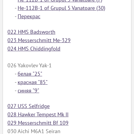
-
He-112B-1 of Grupul 5 Vanatoare (30)
ый
-
Перекрас
022 HMS Badsworth
023 Messerschmitt Me-329
024 HMS Chiddingfold
026 Yakovlev Yak-1
-
белая "25"
-
красная "85"
-
синяя "9"
027 USS Selfridge
028 Hawker Tempest Mk II
029 Messerschmitt Bf 109
030 Aichi M6A1 Seiran