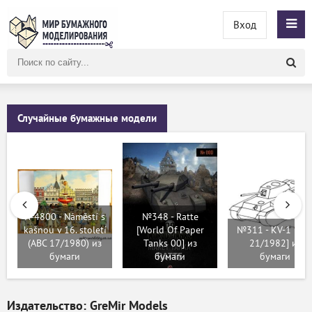
Вход
Поиск
по
сайту
Случайные бумажные модели
№4800 - Náměstí s
№348 - Ratte
kašnou v 16. století
[World Of Paper
№311 - KV-1 [AB
(ABC 17/1980) из
Tanks 00] из
21/1982] из
бумаги
бумаги
бумаги
Издательство: GreMir Models