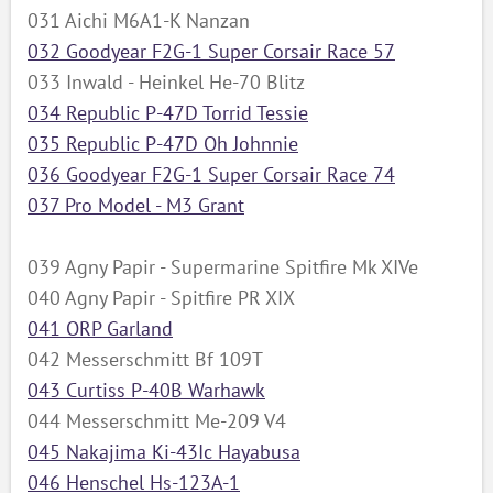
031 Aichi M6A1-K Nanzan
032 Goodyear F2G-1 Super Corsair Race 57
033 Inwald - Heinkel He-70 Blitz
034 Republic P-47D Torrid Tessie
035 Republic P-47D Oh Johnnie
036 Goodyear F2G-1 Super Corsair Race 74
037 Pro Model - M3 Grant
039 Agny Papir - Supermarine Spitfire Mk XIVe
040 Agny Papir - Spitfire PR XIX
041 ORP Garland
042 Messerschmitt Bf 109T
043 Curtiss P-40B Warhawk
044 Messerschmitt Me-209 V4
045 Nakajima Ki-43Ic Hayabusa
046 Henschel Hs-123A-1