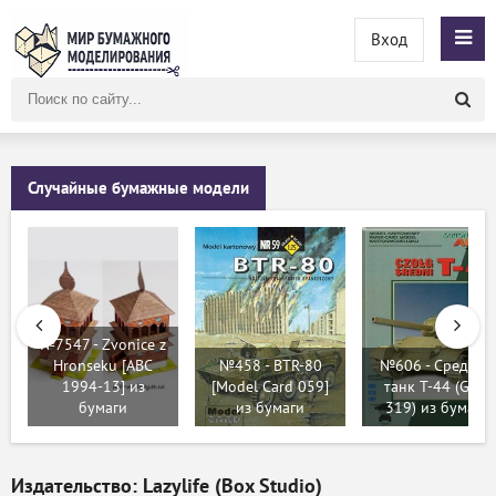
Вход
Поиск
по
сайту
Случайные бумажные модели
№7547 - Zvonice z
Hronseku [ABC
№458 - BTR-80
№606 - Средний
1994-13] из
[Model Card 059]
танк Т-44 (GPM
бумаги
из бумаги
319) из бумаги
Издательство: Lazylife (Box Studio)