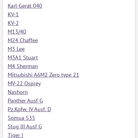
Karl-Gerät 040
KV-1
KV-2
M13/40
M24 Chaffee
M3 Lee
M3A1 Stuart
M4 Sherman
Mitsubishi A6M2 Zero type 21
MV-22 Osprey
Nashorn
Panther Ausf G
Pz.Kpfw. IV Ausf. D
Somua S35
Stug III Ausf G
Tiger I