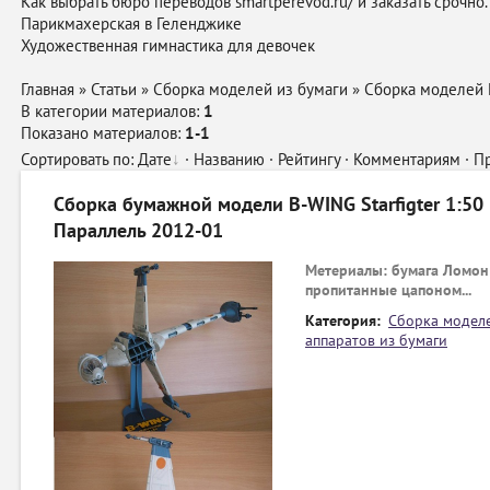
Как выбрать бюро переводов smartperevod.ru/ и заказать срочно.
Парикмахерская в Геленджике
Художественная
гимнастика
для девочек
Главная
»
Статьи
»
Сборка моделей из бумаги
»
Сборка моделей 
В категории материалов
:
1
Показано материалов
:
1-1
Сортировать по
:
Дате
·
Названию
·
Рейтингу
·
Комментариям
·
П
Сборка бумажной модели B-WING Starfigter 1:50 
Параллель 2012-01
Метериалы: бумага Ломон 
пропитанные цапоном...
Категория:
Сборка моделе
аппаратов из бумаги