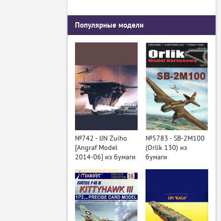
Популярные модели
№742 - IJN Zuiho
№5783 - SB-2M100
[Angraf Model
(Orlik 130) из
2014-06] из бумаги
бумаги