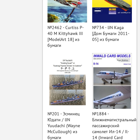
ый
№2462 - Curtiss P-
№734 - IJN Kaga
40 M Kittyhawk III
[Дом Бумаги 2011-
[ModelArt 18] из
05] из бумаги
бумаги
№201 - Эсминец
№1884 -
Юдати / IJN
Ближнемагистральный
Yuudachi (Wayne
пассажирский
McCullough) из
самолет Ил-14 / Il-
бумаги
14 (Inward Card