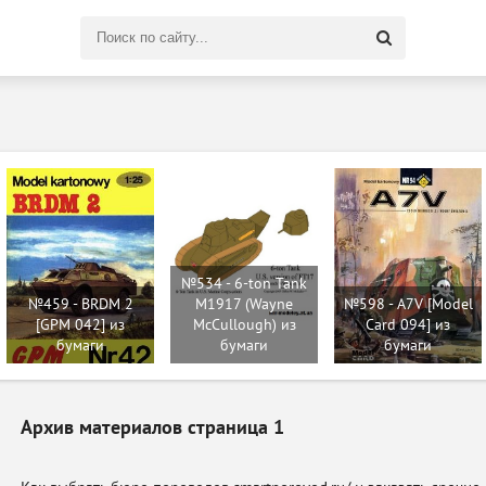
Поиск
по
сайту
№534 - 6-ton Tank
№459 - BRDM 2
M1917 (Wayne
№598 - A7V [Model
[GPM 042] из
McCullough) из
Card 094] из
бумаги
бумаги
бумаги
Архив материалов страница
1