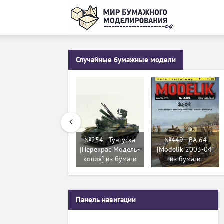
Случайные бумажные модели
№254 - Тунгуска
№449 - BA-64
[Перекрас Модель-
[Modelik 2003-04]
копия] из бумаги
из бумаги
Панель навигации