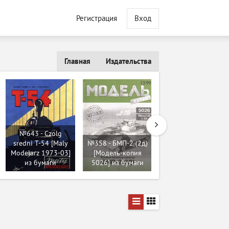
Регистрация
Вход
Главная
Издательства
№643 - Czolg
sredni T-54 [Maly
№358 - БМП-2 (2д)
№6218 - Pz.kpfw. III
Modelarz 1973-03]
[Модель-копия
Ausf.J (Макет танка
из бумаги
5026] из бумаги
042) из бумаги