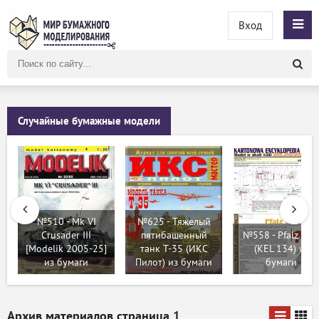
Вход
Поиск
по
сайту
Случайные бумажные модели
№510 - Mk VI
№625 - Тяжелый
Crusader III
пятибашенный
№558 - Pfalz D-II
[Modelik 2005-25]
танк Т-35 (ИКС
(KEL 134) из
из бумаги
Пилот) из бумаги
бумаги
Архив материалов страница
1