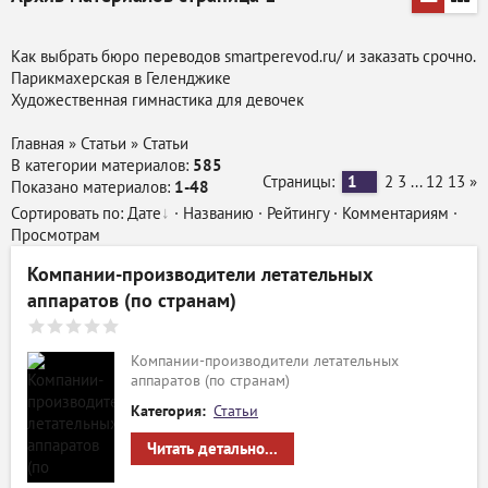
Как выбрать бюро переводов smartperevod.ru/ и заказать срочно.
Парикмахерская в Геленджике
Художественная
гимнастика
для девочек
Главная
»
Статьи
»
Статьи
В категории материалов
:
585
Страницы
:
1
2
3
...
12
13
»
Показано материалов
:
1-48
Сортировать по
:
Дате
·
Названию
·
Рейтингу
·
Комментариям
·
Просмотрам
Компании-производители летательных
аппаратов (по странам)
Компании-производители летательных
аппаратов (по странам)
Категория:
Статьи
Читать детально...