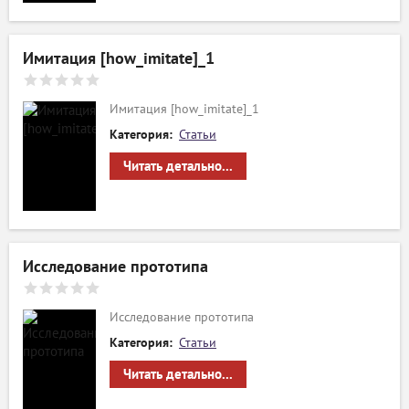
ый
Имитация [how_imitate]_1
Имитация [how_imitate]_1
Категория:
Статьи
Читать детально...
Исследование прототипа
Исследование прототипа
Категория:
Статьи
Читать детально...