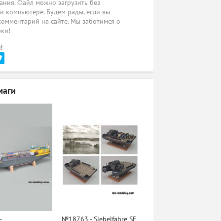
ания. Файл можно загрузить без
ли компьютере. Будем рады, если вы
комментарий на сайте. Мы заботимся о
рки!
!
маги
-
№18763 - Siebelfahre SF