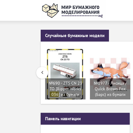
Случайные бумажные модели
№690 - ZTS CN 23
№1977 - Лисица /
TO [Ripper Works
Quick Brown Fox
036] из бумаги
(Барс) из бумаги
Панель навигации