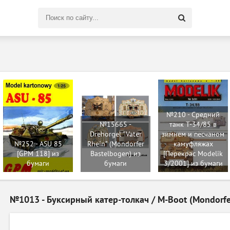
Поиск
по
сайту
№210 - Средний
№15665 -
танк Т-34/85 в
Drehorgel "Vater
зимнем и песчаном
№252 - ASU 85
Rhein" (Mondorfer
камуфляжах
[GPM 118] из
Bastelbogen) из
[Перекрас Modelik
бумаги
бумаги
3/2001] из бумаги
№1013 - Буксирный катер-толкач / M-Boot (Mondorfe