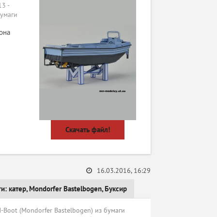
3 -
бумаги
она
Скачать файл!
16.03.2016, 16:29
ги:
катер
,
Mondorfer Bastelbogen
,
Буксир
Boot (Mondorfer Bastelbogen) из бумаги