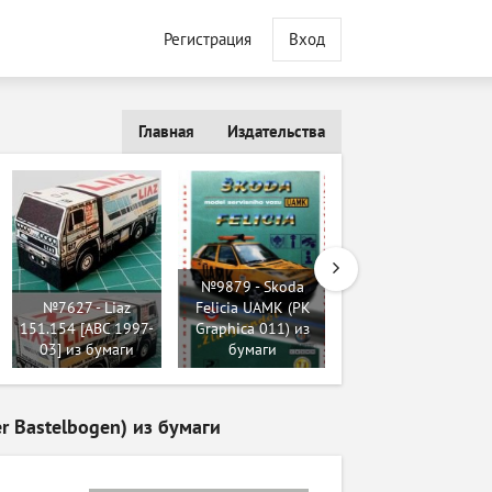
Регистрация
Вход
Главная
Издательства
№9879 - Skoda
№313 - Zbraně
№7627 - Liaz
Felicia UAMK (PK
května 1945 [ABC
151.154 [ABC 1997-
Graphica 011) из
№17/1979] из
03] из бумаги
бумаги
бумаги
r Bastelbogen) из бумаги