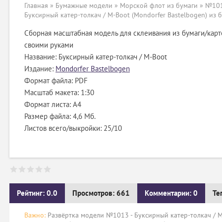
Главная
»
Бумажные модели
»
Морской флот из бумаги
» №101
Буксирный катер-толкач / M-Boot (Mondorfer Bastelbogen) из 
Сборная масштабная модель для склеивания из бумаги/карт
своими руками
Название: Буксирный катер-толкач / M-Boot
Издание:
Mondorfer Bastelbogen
Формат файла: PDF
Масштаб макета: 1:30
Формат листа: А4
Размер файла: 4,6 Мб.
Листов всего/выкройки: 25/10
Рейтинг: 0.0
Просмотров: 661
Комментарии: 0
Те
Важно:
Развёртка модели №1013 - Буксирный катер-толкач / M-