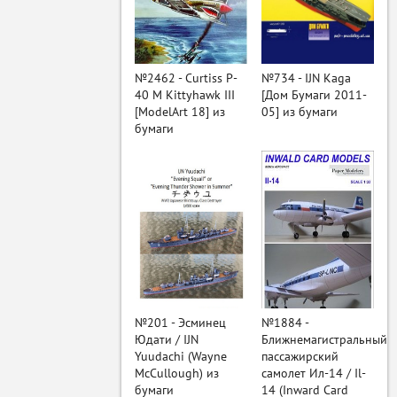
ый
№2462 - Curtiss P-
№734 - IJN Kaga
40 M Kittyhawk III
[Дом Бумаги 2011-
[ModelArt 18] из
05] из бумаги
бумаги
№201 - Эсминец
№1884 -
Юдати / IJN
Ближнемагистральный
Yuudachi (Wayne
пассажирский
McCullough) из
самолет Ил-14 / Il-
бумаги
14 (Inward Card