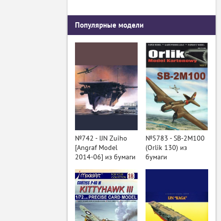
Популярные модели
№742 - IJN Zuiho
№5783 - SB-2M100
[Angraf Model
(Orlik 130) из
2014-06] из бумаги
бумаги