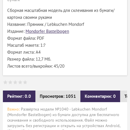
Сборная масштабная модель для склеивания из бумаги/
картона своими руками
Название: Пряниик / Lebkuchen Mondorf
Издание:
Mondorfer Bastelbogen
Формат файла: PDF
Масштаб макета: 1:?
Формат листа: А4
Размер файла: 12,7 Мб.
Листов всего/выкройки: 45/20
Рейтинг: 0.0
Просмотров: 1051
Комментарии: 0
Те
Важно:
Развёртка модели №1040 - Lebkuchen Mondorf
(Mondorfer Bastelbogen) из бумаги доступна для бесплатного
скачивания и свободного использования. Файл можно
загрузить без регистрации и открыть на устройствах Android,