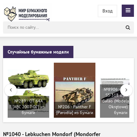
Вход
Поиск
по
сайту
Случайные бумажные модели
№8906 - USS Bay
SS-318 o.p. typu
№289 - OT 64A
Balao (Modelarst
[ABC 2007-07] из
№206 - Panther F
Okrętowe) из
бумаги
[Parodia] из бумаги
бумаги
№1040 - Lebkuchen Mondorf (Mondorfer