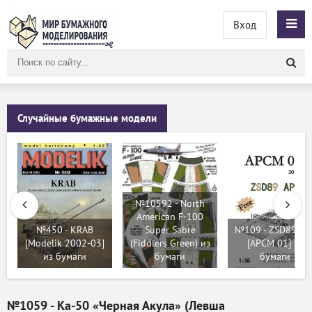
Вход
Поиск
по
сайту
Случайные бумажные модели
№10592 - North
American F-100
№450 - KRAB
Super Sabre
№109 - ZSD89 AR
[Modelik 2002-03]
(Fiddlers Green) из
[APCM 01] из
из бумаги
бумаги
бумаги
№1059 - Kа-50 «Черная Акула» (Левша