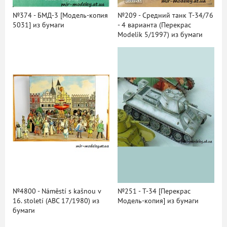
№374 - БМД-3 [Модель-копия
№209 - Средний танк Т-34/76
5031] из бумаги
- 4 варианта (Перекрас
Modelik 5/1997) из бумаги
№4800 - Náměstí s kašnou v
№251 - Т-34 [Перекрас
16. století (ABC 17/1980) из
Модель-копия] из бумаги
бумаги