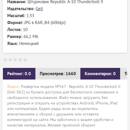
Название:
Штурмовик Republic A-10 Thunderbolt II
Издательство:
Geli
Масштаб:
1:33
Формат:
JPG в RAR, B4 (600dpi)
Листов:
10
Размер:
66,1 Mb
Язык:
Немецкий
Рейтинг: 0.0
Просмотров: 1660
Комментарии: 0
Те
Важно:
Развёртка модели №567 - Republic A-10 Thunderbolt II
[Geli 062] из бумаги доступна для бесплатного скачивания и
свободного использования. Файл можно загрузить без
регистрации и открыть на устройствах Android, iPhone, iPad
или компьютере. Будем рады, если вы поделитесь
впечатлениями о сборке с друзьями или оставите
комментарий на сайте. Мы заботимся о вашем удобстве и
качестве материалов. Желаем приятной сборки!