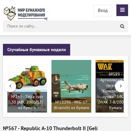
Вход
Поиск
по
сайту
Случайные бумажные модели
№589 -
Артиллерийский
тягач Т-20
"Комсомолец" +
№246 - Tatra vzor
пушка "ЗИС-3"
30 [ABC 2006/13]
№11296 - MiG-17
(WAK 7-8/2007) и
из бумаги
(Kranich) из бумаги
бумаги
№567 - Republic A-10 Thunderbolt II [Geli