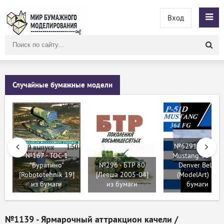
Вход
Поиск
по
сайту
Случайные бумажные модели
№6291 - P-51D
№167 - ТОС-1
Mustang 364 Fg
"Буратино"
№296 - БТР 80
Denver Belle
[Robototehnik 19]
[Левша 2005-04]
(ModelArt) из
из бумаги
из бумаги
бумаги
№1139 - Ярмарочный аттракцион качели /