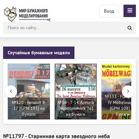
Вход
Поиск
по
сайту
Случайные бумажные модели
№333 - Flakpanze
№320 - Renault R-
№36 - T-14 Армата
IV Mobelwagen
17 [GPM 193] из
[Robototehnik 26]
[GPM 108] из
бумаги
из бумаги
бумаги
№11797 - Старинная карта звездного неба