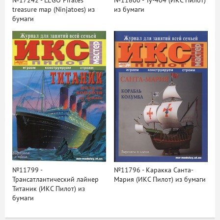
№17242 - LEGO Pirates
№11800 - Ту-404 (ИКС Пилот)
treasure map (Ninjatoes) из
из бумаги
бумаги
№11799 -
№11796 - Каракка Санта-
Трансатлантический лайнер
Мария (ИКС Пилот) из бумаги
Титаник (ИКС Пилот) из
бумаги