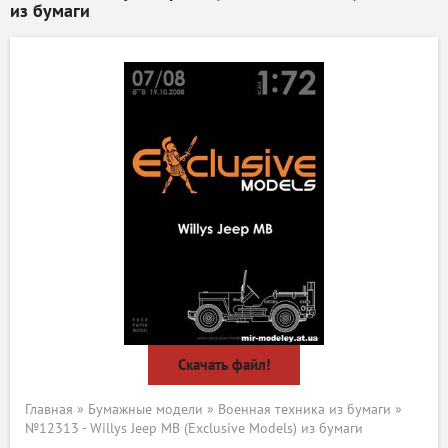
из бумаги
Скачать файл!
Главная
»
Бумажные модели
»
Военная техника из бумаги
»
№12313 - Willys Jeep MB (Exclusive Models) из бумаги