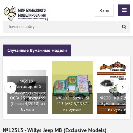
Вход
Поиск
по
сайту
Случайные бумажные модели
№3919 -
Пассажирский
глиссер-катамаран
ОСГА-25 "Экспресс"
№6693 - Suzuki SJ
№230 - КВ-7 (WoT
(Левша 4/2018) из
413 [ABC 5/1987]
Бумажные танки
бумаги
из бумаги
из бумаги
№12313 - Willys Jeep MB (Exclusive Models)