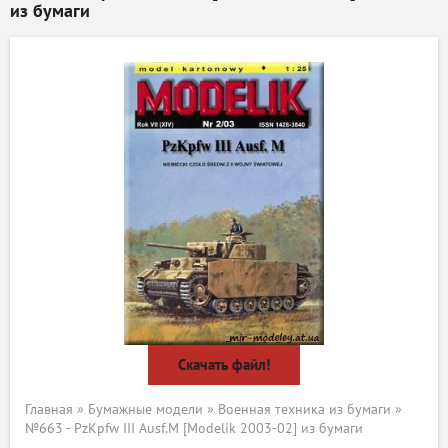
из бумаги
Скачать файл!
Главная
»
Бумажные модели
»
Военная техника из бумаги
»
№663 - PzKpfw III Ausf.M [Modelik 2003-02] из бумаги