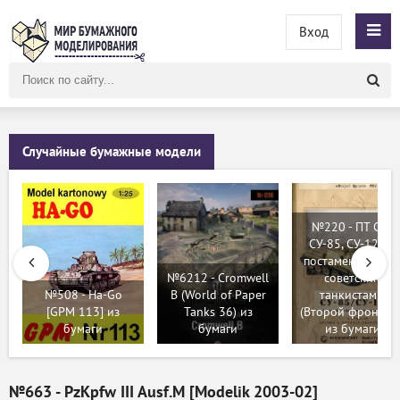
Вход
Поиск
по
сайту
Случайные бумажные модели
№220 - ПТ САУ
СУ-85, СУ-122 и
постамент «Слав
№6212 - Cromwell
советским
№508 - Ha-Go
B (World of Paper
танкистам!»
[GPM 113] из
Tanks 36) из
(Второй фронт 22
бумаги
бумаги
из бумаги
№663 - PzKpfw III Ausf.M [Modelik 2003-02]