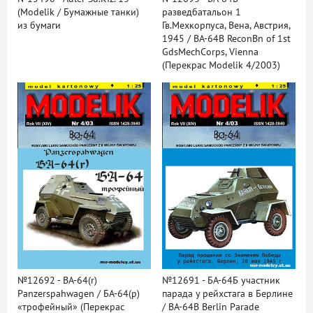
(Modelik / Бумажные танки)
разведбатальон 1
из бумаги
Гв.Мехкорпуса, Вена, Австрия,
1945 / BA-64B ReconBn of 1st
GdsMechCorps, Vienna
(Перекрас Modelik 4/2003)
№12692 - BA-64(r)
№12691 - БА-64Б участник
Panzerspahwagen / БА-64(р)
парада у рейхстага в Берлине
«трофейный» (Перекрас
/ BA-64B Berlin Parade