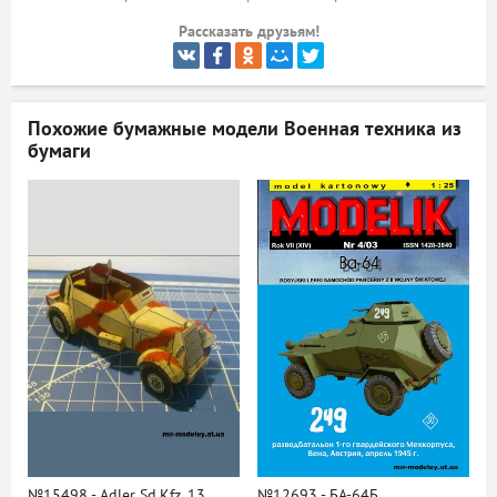
Рассказать друзьям!
ый
Похожие бумажные модели
Военная техника из
бумаги
№15498 - Adler Sd.Kfz. 13
№12693 - БА-64Б