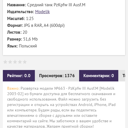
Название:
Средний танк PzKpfw III Ausf.M
Издательство:
Modelik
Масштаб:
1:25
Формат:
JPG в RAR, А4 (600dpi)
Листов:
20
Размер:
51,6 Mb
Язык:
Польский
Рейтинг: 0.0
Просмотров: 1376
Комментарии: 0
Те
Важно:
Развёртка модели №663 - PzKpfw III Ausf.M [Modelik
2003-02] из бумаги доступна для бесплатного скачивания и
свободного использования. Файл можно загрузить без
регистрации и открыть на устройствах Android, iPhone, iPad
или компьютере. Будем рады, если вы поделитесь
впечатлениями о сборке с друзьями или оставите
комментарий на сайте. Мы заботимся о вашем удобстве и
качестве материалов. Желаем приятной сборки!