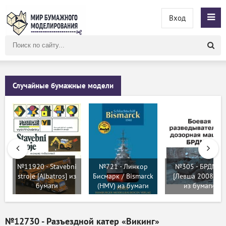
Вход
Поиск
по
сайту
Случайные бумажные модели
№11920 - Stavebni
№721 - Линкор
№305 - БРДМ-2
stroje [Albatros] из
Бисмарк / Bismarck
[Левша 2008-01]
бумаги
(HMV) из бумаги
из бумаги
№12730 - Разъездной катер «Викинг»