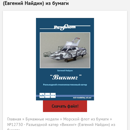
(Евгений Найдин) из бумаги
Скачать файл!
Главная
»
Бумажные модели
»
Морской флот из бумаги
»
№12730 - Разъездной катер «Викинг» (Евгений Найдин) из