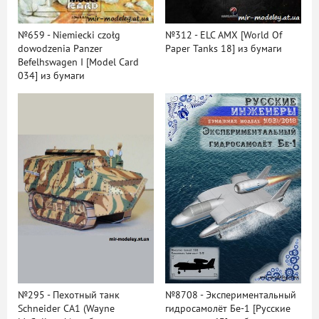
№659 - Niemiecki czołg
№312 - ELC AMX [World Of
dowodzenia Panzer
Paper Tanks 18] из бумаги
Befelhswagen I [Model Card
034] из бумаги
№295 - Пехотный танк
№8708 - Экспериментальный
Schneider CA1 (Wayne
гидросамолёт Бе-1 [Русские