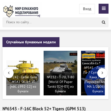
Вход
Поиск
по
сайту
Случайные бумажные модели
№541 - Лавочки
Ла-7 Султана Аме
№242 - Lehki tank
№232 - Т-70, T-80
Хана / La-7
M5A1 Stuart VI
[World Of Paper
(Перекрас Answe
[ABC 1992-12] из
Tanks 024-03] из
MA 1/2006) из
бумаги
бумаги
бумаги
№6543 - F-16C Block 52+ Tigers (GPM 513)