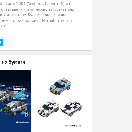
 Carlo 2004 (SeyforeG Papercraft) из
пользования. Файл можно загрузить без
ли компьютере. Будем рады, если вы
комментарий на сайте. Мы заботимся о
рки!
!
 из бумаги