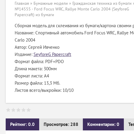
Главная
»
Бумажные модели
»
Гражданская техника из бумаги
№14555 - Ford Focus WRC, Rallye Monte Carlo 2004 (SeyforeG
Papercraft) из бумаги
Сборная модель для склеивания из бумаги/картона своими 
Название: Спортивный автомобиль Ford Focus WRC, Rallye M
Carlo 2004
Автор: Сергей Ивченко
Издание:
SeyforeG Papercraft
Формат файла: PDF+PDO
Длина макета: 300мм
Формат листа: А4
Размер файла: 13,3 Мб.
Листов всего/выкройки: 10/10
Рейтинг: 0.0
Просмотров: 288
Комментарии: 0
Те