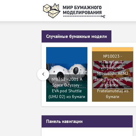
Случайные бумажные модели
№10023 -
Палубный
истребитель
Mitsubishi A6M2
№8862 - 2001 A
Zero (Перекрас Три
Space Odyssey -
Крапки -
EVA pod Shuttle
Fratelanutela) из
(UHU 02) из бумаги
бумаги
Панель навигации