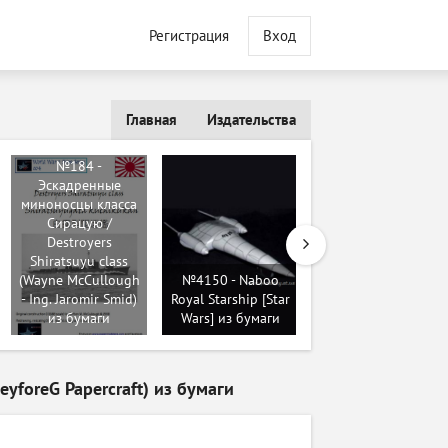
Регистрация
Вход
Главная
Издательства
№184 -
Эскадренные
миноносцы класса
Сирацую /
№10699 -
Destroyers
Истребитель
Shiratsuyu class
Messerschmitt ME
(Wayne McCullough
№4150 - Naboo
109F-4 (Kartonowa
- Ing. Jaromir Smid)
Royal Starship [Star
Kolekcja 3-4/2011)
из бумаги
Wars] из бумаги
из бумаги
eyforeG Papercraft) из бумаги