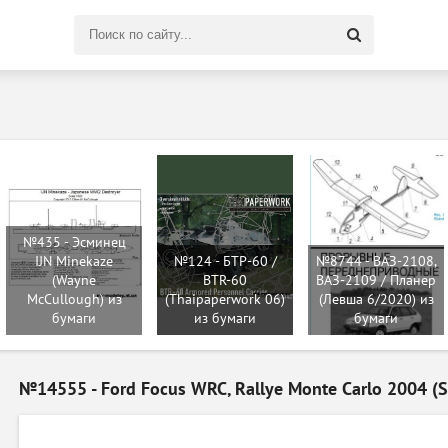
Поиск
по
сайту
№435 - Эсминец
IJN Minekaze
№124 - БТР-60 /
№8744 - ВАЗ-2108,
(Wayne
BTR-60
ВАЗ-2109 / Планер
McCullough) из
(Thaipaperwork 06)
(Левша 6/2020) из
бумаги
из бумаги
бумаги
№14555 - Ford Focus WRC, Rallye Monte Carlo 2004 (S