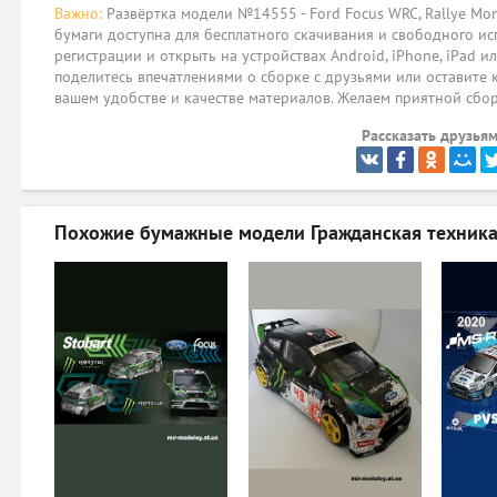
Важно:
Развёртка модели №14555 - Ford Focus WRC, Rallye Monte
бумаги доступна для бесплатного скачивания и свободного ис
регистрации и открыть на устройствах Android, iPhone, iPad и
поделитесь впечатлениями о сборке с друзьями или оставите 
вашем удобстве и качестве материалов. Желаем приятной сбо
Рассказать друзьям
Похожие бумажные модели
Гражданская техника