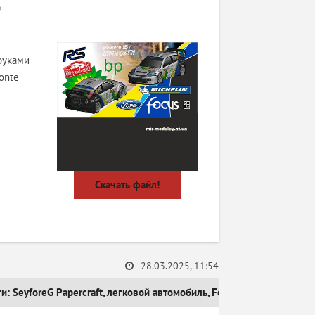
»
руками
onte
Скачать файл!
28.03.2025, 11:54
ги:
SeyforeG Papercraft
,
легковой автомобиль
,
Ford
,
Спортивный авт