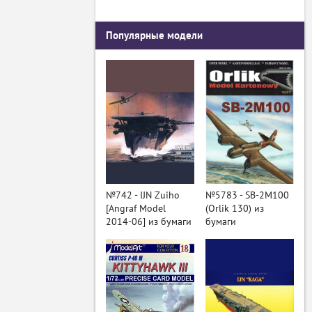
Популярные модели
№742 - IJN Zuiho
№5783 - SB-2M100
[Angraf Model
(Orlik 130) из
2014-06] из бумаги
бумаги