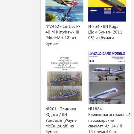
ый
№2462 - Curtiss P-
№734 - IJN Kaga
40 M Kittyhawk III
[Дом Бумаги 2011-
[ModelArt 18] из
05] из бумаги
бумаги
№201 - Эсминец
№1884 -
Юдати / IJN
Ближнемагистральный
Yuudachi (Wayne
пассажирский
McCullough) из
самолет Ил-14 / Il-
бумаги
14 (Inward Card