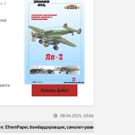
к-2
она
ианта
Скачать файл!
08.04.2025, 10:06
ги:
EfremPaper
,
бомбардировщик
,
самолет-разведчик
,
Як