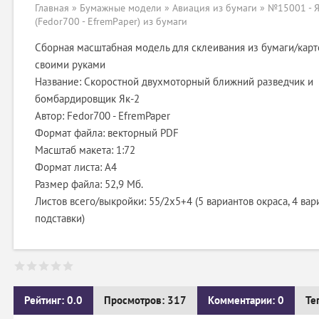
Главная
»
Бумажные модели
»
Авиация из бумаги
» №15001 - Я
(Fedor700 - EfremPaper) из бумаги
Сборная масштабная модель для склеивания из бумаги/карт
своими руками
Название: Скоростной двухмоторный ближний разведчик и
бомбардировщик Як-2
Автор: Fedor700 - EfremPaper
Формат файла: векторный PDF
Масштаб макета: 1:72
Формат листа: А4
Размер файла: 52,9 Мб.
Листов всего/выкройки: 55/2x5+4 (5 вариантов окраса, 4 вар
подставки)
Рейтинг: 0.0
Просмотров: 317
Комментарии: 0
Те