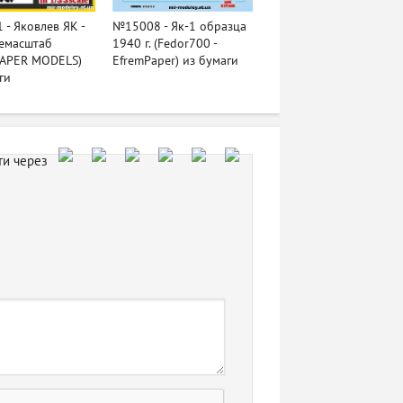
- Яковлев ЯК -
№15008 - Як-1 образца
ремасштаб
1940 г. (Fedor700 -
APER MODELS)
EfremPaper) из бумаги
ги