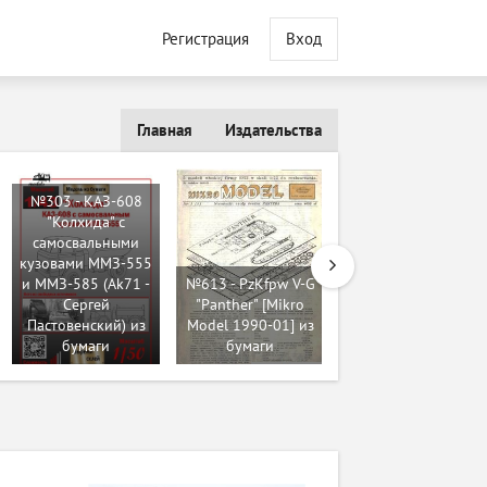
Регистрация
Вход
Главная
Издательства
№303 - КАЗ-608
"Колхида" с
самосвальными
кузовами ММЗ-555
и ММЗ-585 (Ak71 -
№613 - PzKfpw V-G
№8242 -
Сергей
"Panther" [Mikro
Курганец-25
Пастовенский) из
Model 1990-01] из
(Robototehnik 29)
бумаги
бумаги
из бумаги