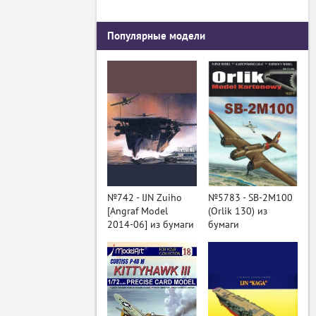
Популярные модели
№742 - IJN Zuiho
№5783 - SB-2M100
[Angraf Model
(Orlik 130) из
2014-06] из бумаги
бумаги