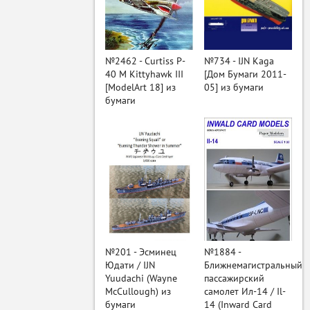
ый
№2462 - Curtiss P-
№734 - IJN Kaga
40 M Kittyhawk III
[Дом Бумаги 2011-
[ModelArt 18] из
05] из бумаги
бумаги
№201 - Эсминец
№1884 -
Юдати / IJN
Ближнемагистральный
Yuudachi (Wayne
пассажирский
McCullough) из
самолет Ил-14 / Il-
бумаги
14 (Inward Card