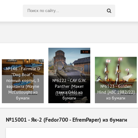
Поиск
по
сайту
№146 - Fairmile D
"Dog Boat" -
полный корпус, 3
№6222 - САУ G.W.
варианта (Wayne
Panther (Макет
№6523 - Golden
McCullough) из
танка 046) из
Hind [ABC 1982/22]
бумаги
бумаги
из бумаги
№15001 - Як-2 (Fedor700 - EfremPaper) из бумаги