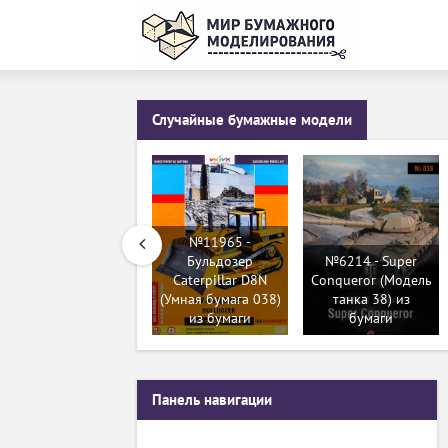
Случайные бумажные модели
№11965 -
Бульдозер
№6214 - Super
Caterpillar D8N
Conqueror (Модель
(Умная бумага 038)
танка 38) из
из бумаги
бумаги
Панель навигации