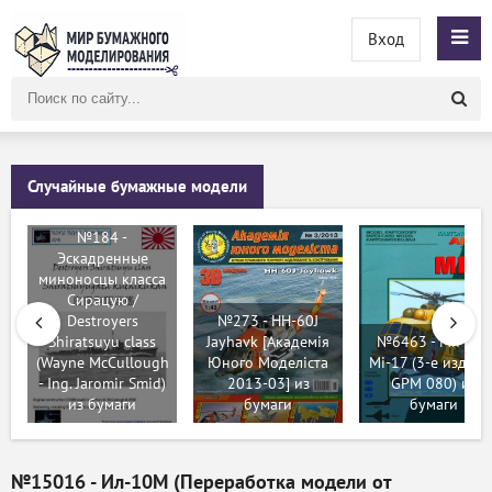
Вход
Поиск
по
сайту
Случайные бумажные модели
№184 -
Эскадренные
миноносцы класса
Сирацую /
Destroyers
№273 - HH-60J
Shiratsuyu class
Jayhavk [Академія
№6463 - Ми-17 /
(Wayne McCullough
Юного Моделіста
Mi-17 (3-е издани
- Ing. Jaromir Smid)
2013-03] из
GPM 080) из
из бумаги
бумаги
бумаги
№15016 - Ил-10М (Переработка модели от