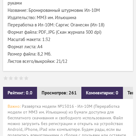
руками
Название: Бронированный штурмовик Ил-10М
Издательство: ММЗ им. Ильюшина
Переработка в Ил-10М: Саргис Оганесян (Ил-18)
Формат файла: PDF, JPG (Скан журнала 300 dpi)
Масштаб макета: 1:32
Формат листа: А4
Размер файла: 8,2 Мб.
Листов всего/выкройки: 21/12
Рейтинг: 0.0
Просмотров: 261
Комментарии: 0
Тег
Важно:
Развёртка модели №15016 - Ил-10М (Переработка
модели от ММЗ им. Ильюшина) из бумаги доступна для
бесплатного скачивания и свободного использования. Файл
можно загрузить без регистрации и открыть на устройствах
Android, iPhone, iPad или компьютере. Будем рады, если вы
поделитесь впечатлениями о сборке с друзьями или оставите