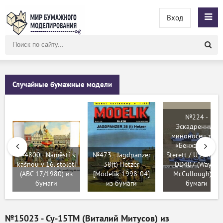
Вход
Поиск
по
сайту
Случайные бумажные модели
№224 -
Эскадренный
миноносец типа
«Бенхэм» USS
№4800 - Náměstí s
№473 - Jagdpanzer
Sterett / USS Stere
kašnou v 16. století
38(t) Hetzer
DD407 (Wayne
(ABC 17/1980) из
[Modelik 1998-04]
McCullough) из
бумаги
из бумаги
бумаги
№15023 - Су-15ТМ (Виталий Митусов) из