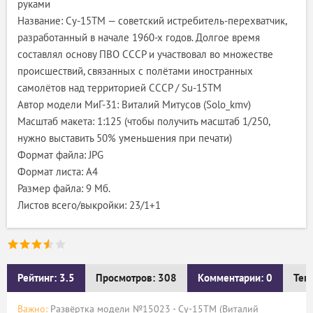
руками
Название: Су-15ТМ — советский истребитель-перехватчик,
разработанный в начале 1960-х годов. Долгое время
составлял основу ПВО СССР и участвовал во множестве
происшествий, связанных с полётами иностранных
самолётов над территорией СССР / Su-15TM
Автор модели МиГ-31: Виталий Митусов (Solo_kmv)
Масштаб макета: 1:125 (чтобы получить масштаб 1/250,
нужно выставить 50% уменьшения при печати)
Формат файла: JPG
Формат листа: А4
Размер файла: 9 Мб.
Листов всего/выкройки: 23/1+1
Рейтинг: 3.5
Просмотров: 308
Комментарии: 0
Тег
Важно:
Развёртка модели №15023 - Су-15ТМ (Виталий