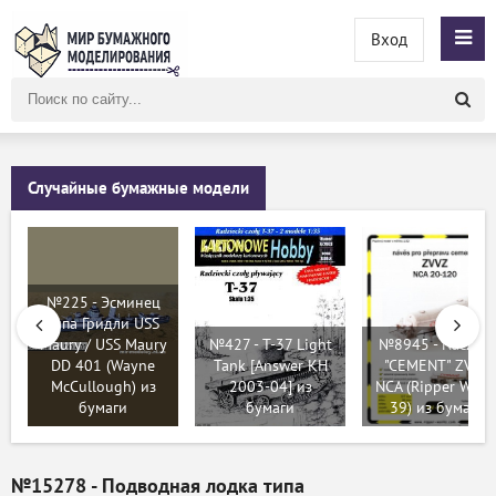
Вход
Поиск
по
сайту
Случайные бумажные модели
№225 - Эсминец
типа Гридли USS
Maury / USS Maury
№427 - T-37 Light
№8945 - Naczep
DD 401 (Wayne
Tank [Answer KH
"CEMENT" ZVVZ
McCullough) из
2003-04] из
NCA (Ripper Work
бумаги
бумаги
39) из бумаги
№15278 - Подводная лодка типа