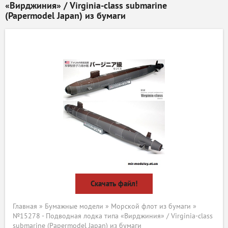
«Вирджиния» / Virginia-class submarine
(Papermodel Japan) из бумаги
Скачать файл!
Главная
»
Бумажные модели
»
Морской флот из бумаги
»
№15278 - Подводная лодка типа «Вирджиния» / Virginia-class
submarine (Papermodel Japan) из бумаги