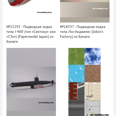
№15292 - Подводная лодка
№18337 - Подводная лодка
типа I-400 (тип «Сентоку» или
типа Лос-Анджелес [Udon's
«СТо») [Papermodel Japan] из
Factory] из бумаги
бумаги