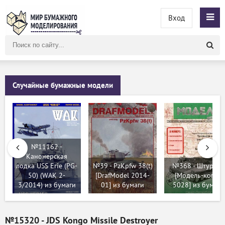
Вход
Поиск
по
сайту
Случайные бумажные модели
№11162 -
Канонерская
лодка USS Erie (PG-
№39 - PzKpfw 38(t)
№368 - Штурм-С
50) (WAK 2-
[DrafModel 2014-
[Модель-копия
3/2014) из бумаги
01] из бумаги
5028] из бумаги
№15320 - JDS Kongo Missile Destroyer