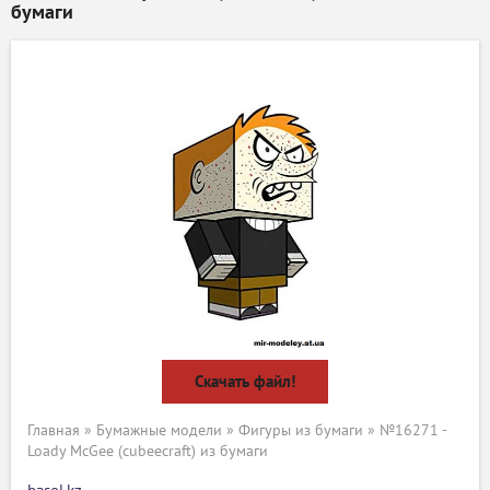
бумаги
Скачать файл!
Главная
»
Бумажные модели
»
Фигуры из бумаги
» №16271 -
Loady McGee (cubeecraft) из бумаги