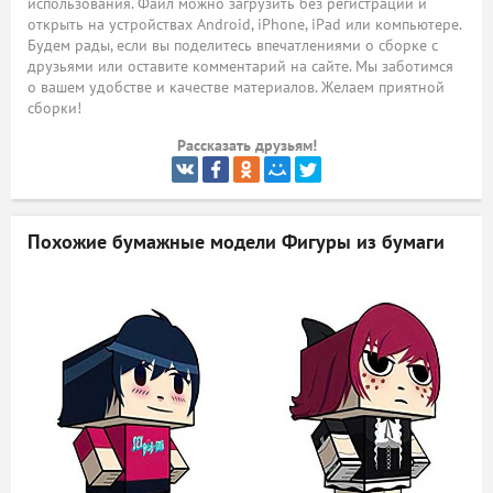
использования. Файл можно загрузить без регистрации и
открыть на устройствах Android, iPhone, iPad или компьютере.
ый
Будем рады, если вы поделитесь впечатлениями о сборке с
друзьями или оставите комментарий на сайте. Мы заботимся
о вашем удобстве и качестве материалов. Желаем приятной
сборки!
Рассказать друзьям!
Похожие бумажные модели
Фигуры из бумаги