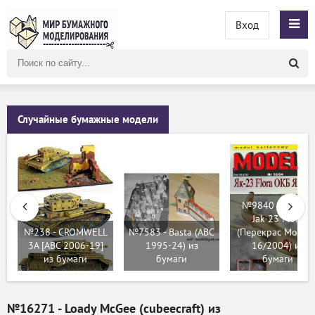
Вход
Поиск
по
сайту
Случайные бумажные модели
№9840 - Як-23 /
Jak-23 Flora
№238 - CROMWELL
№7583 - Basta (ABC
(Перекрас Modeli
3A [ABC 2006-19]
1995-24) из
16/2004) из
из бумаги
бумаги
бумаги
№16271 - Loady McGee (cubeecraft) из