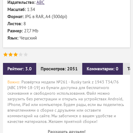
Издательство:
ABC
Масштаб:
1:34
Формат:
JPG в RAR, А4 (300dpi)
Листов:
8
Размер:
27,7 Mb
Язык:
Чешский
Рейтинг: 3.0
Просмотров: 2051
Комментарии: 0
Те
Важно:
Развёртка модели №261 - Rusky tank z 1943 T34/76
[ABC 1994-18-19] из бумаги доступна для бесплатного
скачивания и свободного использования. Файл можно
загрузить без регистрации и открыть на устройствах Android,
iPhone, iPad или компьютере. Будем рады, если вы поделитесь
впечатлениями о сборке с друзьями или оставите
комментарий на сайте. Мы заботимся о вашем удобстве и
качестве материалов. Желаем приятной сборки!
Рассказать друзьям!