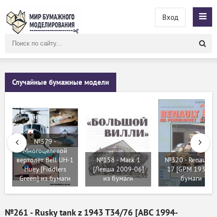
Вход
Поиск
по
сайту
Случайные бумажные модели
№579 -
Многоцелевой
вертолёт Bell UH-1
№158 - Mark 1
№320 - Renault R
Huey [Fiddlers
[Левша 2009-06]
17 [GPM 193] из
Green] из бумаги
из бумаги
бумаги
№261 - Rusky tank z 1943 T34/76 [ABC 1994-