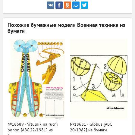
ый
Похожие бумажные модели
Военная техника из
бумаги
№18689 - Vrtulnik na rucni
№18681 - Globus [ABC
pohon [ABC 22/1981] из
20/1982] из бумаги