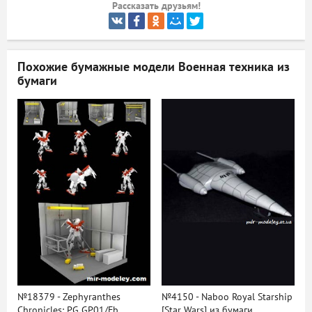
Рассказать друзьям!
ый
Похожие бумажные модели
Военная техника из
бумаги
№18379 - Zephyranthes
№4150 - Naboo Royal Starship
Chronicles: PG GP01/Fb
[Star Wars] из бумаги