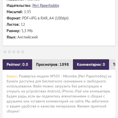
Издательство:
Peri Paperhobby
Масштаб:
1:35
Формат:
PDF+JPG в RAR, А4 (100dpi)
Листов:
12
Размер:
5,3 Mb
Язык:
Английский
Рейтинг: 0.0
Просмотров: 1898
Комментарии: 0
Те
Важно:
Развёртка модели №505 - Mbombe [Peri Paperhobby] из
бумаги доступна для бесплатного скачивания и свободного
использования. Файл можно загрузить без регистрации и
открыть на устройствах Android, iPhone, iPad или компьютере.
Будем рады, если вы поделитесь впечатлениями о сборке с
друзьями или оставите комментарий на сайте. Мы заботимся
о вашем удобстве и качестве материалов. Желаем приятной
сборки!