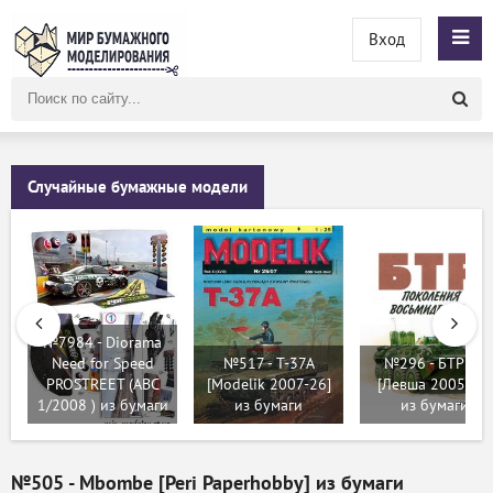
Вход
Поиск
по
сайту
Случайные бумажные модели
№7984 - Diorama
Need for Speed
№517 - T-37A
№296 - БТР 80
PROSTREET (ABC
[Modelik 2007-26]
[Левша 2005-04]
1/2008 ) из бумаги
из бумаги
из бумаги
№505 - Mbombe [Peri Paperhobby] из бумаги