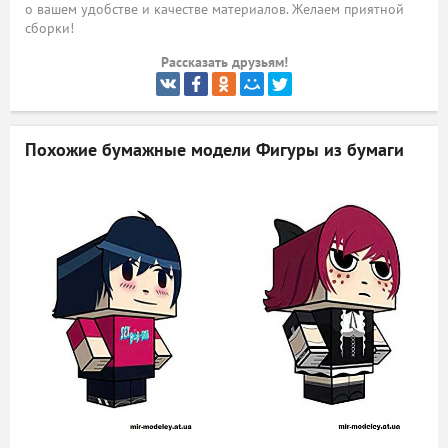
о вашем удобстве и качестве материалов. Желаем приятной
сборки!
ый
Рассказать друзьям!
Похожие бумажные модели
Фигуры из бумаги