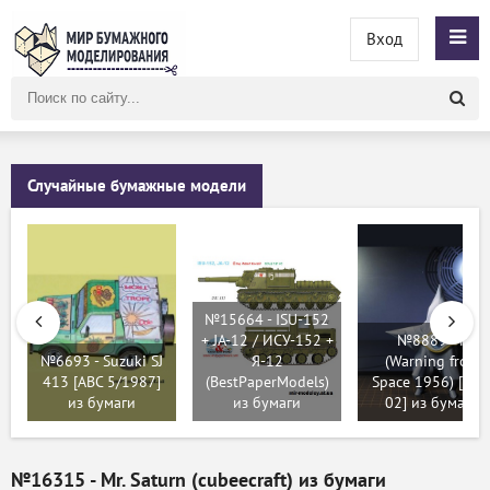
Вход
Поиск
по
сайту
Случайные бумажные модели
№15664 - ISU-152
+ JA-12 / ИСУ-152 +
№8889 - P
№6693 - Suzuki SJ
Я-12
(Warning from
413 [ABC 5/1987]
(BestPaperModels)
Space 1956) [UH
из бумаги
из бумаги
02] из бумаги
№16315 - Mr. Saturn (cubeecraft) из бумаги