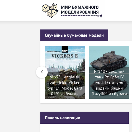
Случайные бумажные модели
№140 - Средний
№658 - Angielski
танк Pz.Kpfw. IV
czołg lekki Vickers
Ausf. D с двумя
typ "E" [Model Card
видами башни
049] из бумаги
[Lazylife] из бумаги
Панель навигации