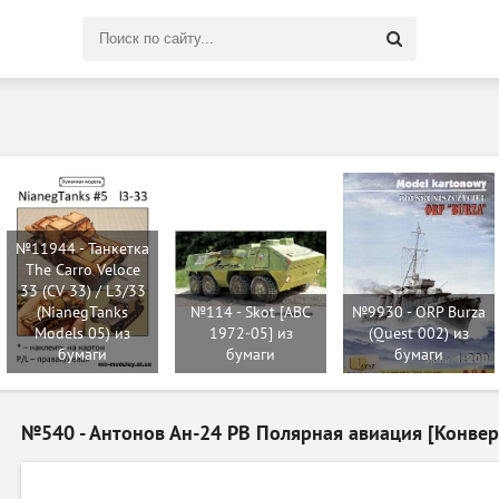
Поиск
по
сайту
№11944 - Танкетка
The Carro Veloce
33 (CV 33) / L3/33
(NianegTanks
№114 - Skot [ABC
№9930 - ORP Burza
Models 05) из
1972-05] из
(Quest 002) из
бумаги
бумаги
бумаги
№540 - Антонов Ан-24 РВ Полярная авиация [Конверс