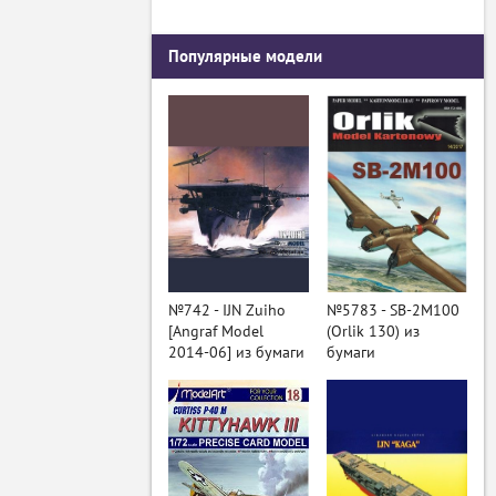
Популярные модели
№742 - IJN Zuiho
№5783 - SB-2M100
[Angraf Model
(Orlik 130) из
2014-06] из бумаги
бумаги