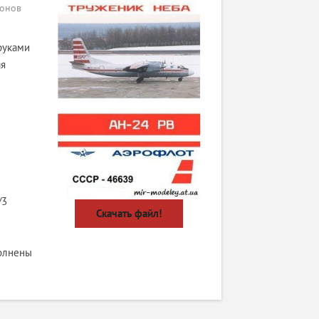
тонов
руками
ая
/3
Скачать файл!
полнены