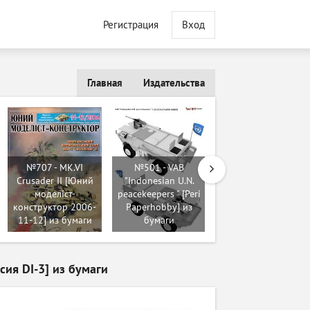
Регистрация
Вход
Главная
Издательства
№707 - MK.VI
№501 - VAB
Crusader II [Юний
"Indonesian U.N.
№268 - Bolkow
моделіст-
peacekeepers " [Peri
NBO 105 [Peri
конструктор 2006-
Paperhobby] из
Paperhobby] из
11-12] из бумаги
бумаги
бумаги
ия DI-3] из бумаги