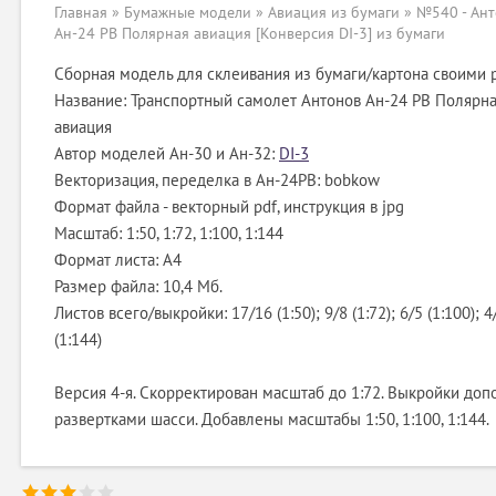
Главная
»
Бумажные модели
»
Авиация из бумаги
» №540 - Ан
Ан-24 РВ Полярная авиация [Конверсия DI-3] из бумаги
Сборная модель для склеивания из бумаги/картона своими 
Название: Транспортный самолет Антонов Ан-24 РВ Полярн
авиация
Автор моделей Ан-30 и Ан-32:
DI-3
Векторизация, переделка в Ан-24РВ: bobkow
Формат файла - векторный pdf, инструкция в jpg
Масштаб: 1:50, 1:72, 1:100, 1:144
Формат листа: А4
Размер файла: 10,4 Мб.
Листов всего/выкройки: 17/16 (1:50); 9/8 (1:72); 6/5 (1:100); 4
(1:144)
Версия 4-я. Скорректирован масштаб до 1:72. Выкройки до
развертками шасси. Добавлены масштабы 1:50, 1:100, 1:144.