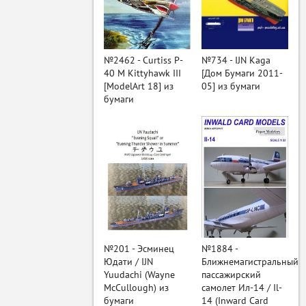
ый
№2462 - Curtiss P-
№734 - IJN Kaga
40 M Kittyhawk III
[Дом Бумаги 2011-
[ModelArt 18] из
05] из бумаги
бумаги
№201 - Эсминец
№1884 -
Юдати / IJN
Ближнемагистральный
Yuudachi (Wayne
пассажирский
McCullough) из
самолет Ил-14 / Il-
бумаги
14 (Inward Card