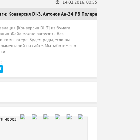
14.02.2016, 00:55
еги:
Конверсия DI-3
,
Антонов Ан-24 РВ Полярная авиация
виация [Конверсия DI-3] из бумаги
ания. Файл можно загрузить без
ли компьютере. Будем рады, если вы
комментарий на сайте. Мы заботимся о
рки!
!