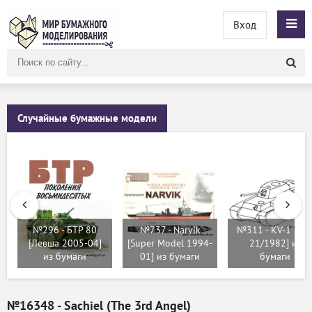
Вход
Поиск
по
сайту
Случайные бумажные модели
№296 - БТР 80
№737 - Narvik
№311 - KV-1 [AB
[Левша 2005-04]
[Super Model 1994-
21/1982] из
из бумаги
01] из бумаги
бумаги
№16348 - Sachiel (The 3rd Angel)