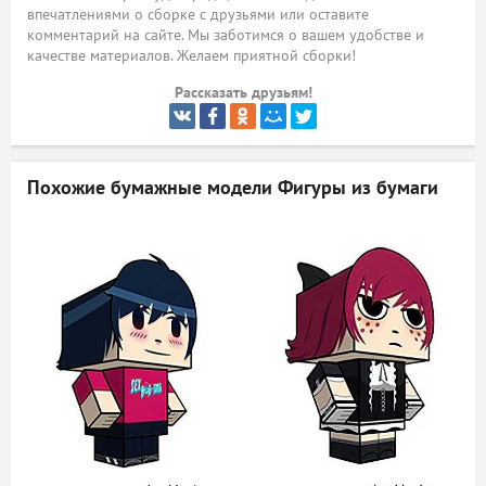
впечатлениями о сборке с друзьями или оставите
ый
комментарий на сайте. Мы заботимся о вашем удобстве и
качестве материалов. Желаем приятной сборки!
Рассказать друзьям!
Похожие бумажные модели
Фигуры из бумаги