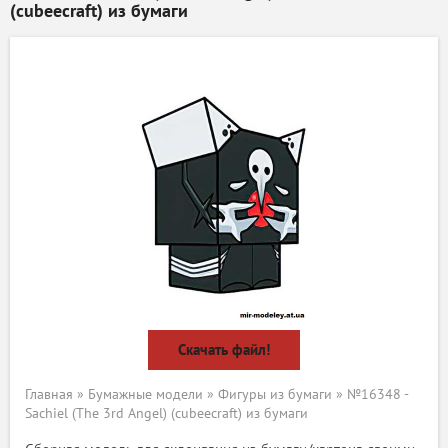
(cubeecraft) из бумаги
Скачать файл!
Главная
»
Бумажные модели
»
Фигуры из бумаги
» №16348 -
Sachiel (The 3rd Angel) (cubeecraft) из бумаги