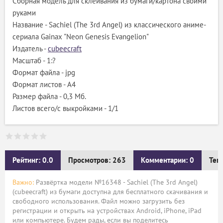
Сборная модель для склеивания из бумаги/картона своими
руками
Название - Sachiel (The 3rd Angel) из классического аниме-
сериала Gainax "Neon Genesis Evangelion"
Издатель -
cubeecraft
Масштаб - 1:?
Формат файла - jpg
Формат листов - A4
Размер файла - 0,3 Мб.
Листов всего/с выкройками - 1/1
Рейтинг: 0.0
Просмотров: 263
Комментарии: 0
Тег
Важно:
Развёртка модели №16348 - Sachiel (The 3rd Angel)
(cubeecraft) из бумаги доступна для бесплатного скачивания и
свободного использования. Файл можно загрузить без
регистрации и открыть на устройствах Android, iPhone, iPad
или компьютере. Будем рады, если вы поделитесь