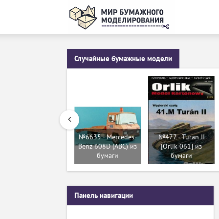
Случайные бумажные модели
№6635 - Mercedes-
№477 - Turan II
Benz 608D (АВС) из
[Orlik 061] из
бумаги
бумаги
Панель навигации