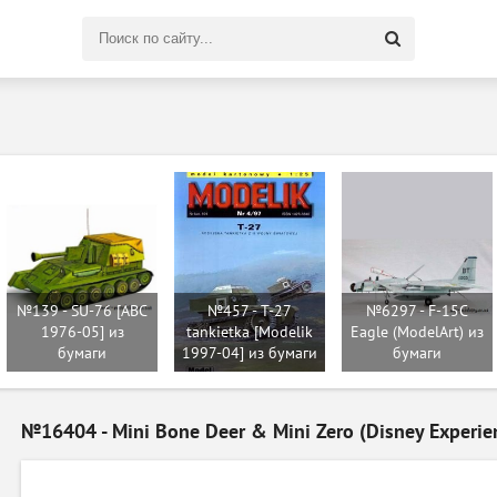
Поиск
по
сайту
№139 - SU-76 [ABC
№457 - T-27
№6297 - F-15C
1976-05] из
tankietka [Modelik
Eagle (ModelArt) из
бумаги
1997-04] из бумаги
бумаги
№16404 - Mini Bone Deer & Mini Zero (Disney Experie