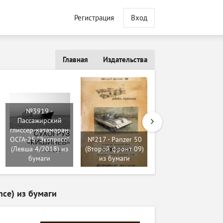
Регистрация
Вход
Главная
Издательства
№3919 -
Пассажирский
№8137 - Vynalezy
глиссер-катамаран
Leonarda da Vinci:
ОСГА-25 "Экспресс"
№217 - Panzer 50
Postava v kruhu a
(Левша 4/2018) из
(Второй фронт 09)
ve ctverci (ABC
бумаги
из бумаги
4/2013) из бумаги
nce) из бумаги