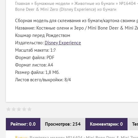
Главная
»
Бумажные модели
»
Животные из бумаги
» №16404 -
Bone Deer & Mini Zero (Disney Experience) из бумаги
Сборная модель для склеивания из бумаги/картона своими 
Название: Костяные олени и Зеро / Mini Bone Deer & Mini Z
Кошмар перед Рождеством
Издательство:
Disney Experience
Масштаб макета: 1:?
Формат файла: PDF
Формат листов: A4
Размер файла: 1,8 Мб.
Листов всего/выкройки: 8/4
Рейтинг: 0.0
Просмотров: 254
Комментарии: 0
Те
Важно:
Развёртка модели №16404 - Mini Bone Deer & Mini Zero 