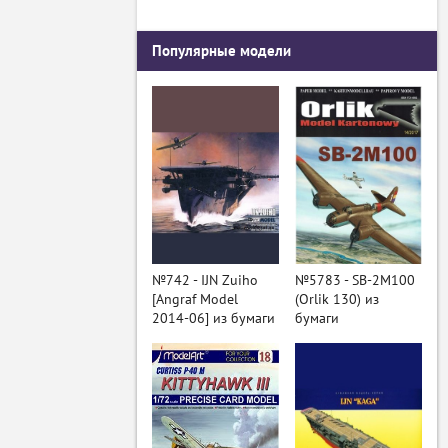
Популярные модели
№742 - IJN Zuiho
№5783 - SB-2M100
[Angraf Model
(Orlik 130) из
2014-06] из бумаги
бумаги