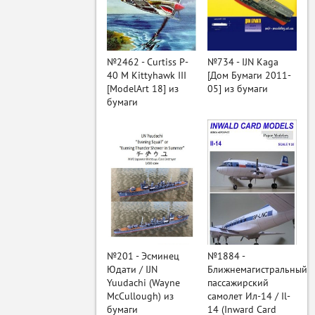
ый
№2462 - Curtiss P-
№734 - IJN Kaga
40 M Kittyhawk III
[Дом Бумаги 2011-
[ModelArt 18] из
05] из бумаги
бумаги
№201 - Эсминец
№1884 -
Юдати / IJN
Ближнемагистральный
Yuudachi (Wayne
пассажирский
McCullough) из
самолет Ил-14 / Il-
бумаги
14 (Inward Card