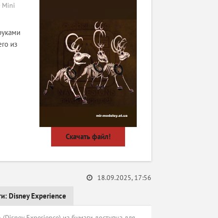
 Mini
руками
ero из
Скачать файл!
18.09.2025, 17:56
ги:
Disney Experience
(Disney Experience) из бумаги доступна для