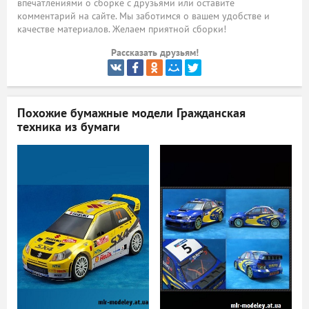
впечатлениями о сборке с друзьями или оставите
комментарий на сайте. Мы заботимся о вашем удобстве и
ый
качестве материалов. Желаем приятной сборки!
Рассказать друзьям!
Похожие бумажные модели
Гражданская
техника из бумаги