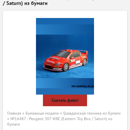
/ Saturn) из бумаги
Скачать файл!
Главная
»
Бумажные модели
»
Гражданская техника из бумаги
» №16487 - Peugeot 307 WRC (Eastern Toy Box / Saturn) из
бумаги