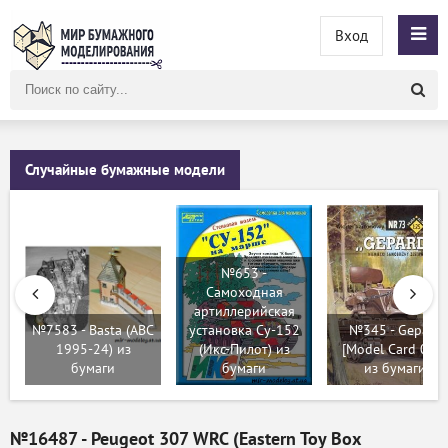
Вход
Поиск
по
сайту
Случайные бумажные модели
№653 -
Самоходная
артиллерийская
№7583 - Basta (ABC
установка Су-152
№345 - Gepard
1995-24) из
(Икс-Пилот) из
[Model Card 073]
бумаги
бумаги
из бумаги
№16487 - Peugeot 307 WRC (Eastern Toy Box