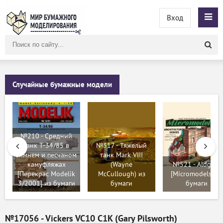
Вход
Поиск
по
сайту
Случайные бумажные модели
№210 - Средний
танк Т-34/85 в
№317 - Тяжелый
зимнем и песчаном
танк Mark VIII
камуфляжах
(Wayne
№521 - Aldgate
[Перекрас Modelik
McCullough) из
[Micromodels] из
3/2001] из бумаги
бумаги
бумаги
№17056 - Vickers VC10 C1K (Gary Pilsworth)