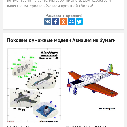
комментарий на сайте. Мы заботимся о вашем удобстве и
качестве материалов. Желаем приятной сборки!
ый
Рассказать друзьям!
Похожие бумажные модели
Авиация из бумаги