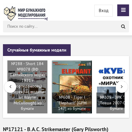
Вход
Поиск
по
сайту
Случайные бумажные модели
№288 - Short 184
№8078 (ВФ
Балтийского моря)
1921 г
(торпедоносец)
(Перекрас модели
от Wayne
№608 - Tiger I
№309 - ЗРК "Куб
McCullough) из
"Elephant" [GPM
[Левша 2007-03] 
бумаги
147] из бумаги
бумаги
№17121 - B.A.C. Strikemaster (Gary Pilsworth)