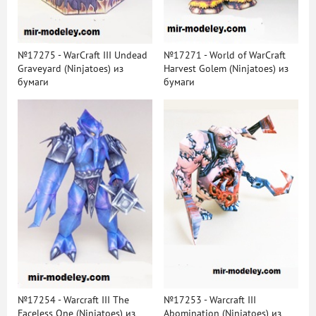
№17275 - WarCraft III Undead
№17271 - World of WarCraft
Graveyard (Ninjatoes) из
Harvest Golem (Ninjatoes) из
бумаги
бумаги
№17254 - Warcraft III The
№17253 - Warcraft III
Faceless One (Ninjatoes) из
Abomination (Ninjatoes) из