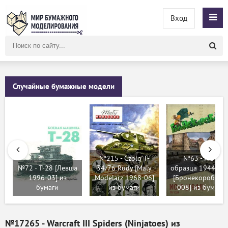
Вход
Поиск
по
сайту
Случайные бумажные модели
№215 - Czolg T-
№63 - ИС-2
№72 - Т-28 [Левша
34/76 Rudy [Maly
образца 1944 год
1996-03] из
Modelarz 1968-06]
[Бронекоробочк
бумаги
из бумаги
008] из бумаги
№17265 - Warcraft III Spiders (Ninjatoes) из