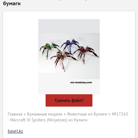
бумаги
Скачать файл!
Главная
»
Бумажные модели
»
Животные из бумаги
» №17265
- Warcraft III Spiders (Ninjatoes) из бумаги
basel.kz