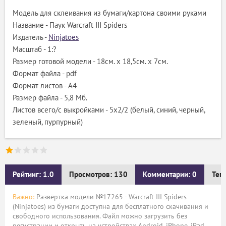
Модель для склеивания из бумаги/картона своими руками
Название - Паук Warcraft III Spiders
Издатель -
Ninjatoes
Масштаб - 1:?
Размер готовой модели - 18см. x 18,5см. x 7см.
Формат файла - pdf
Формат листов - A4
Размер файла - 5,8 Мб.
Листов всего/с выкройками - 5х2/2 (белый, синий, черный,
зеленый, пурпурный)
Рейтинг: 1.0
Просмотров: 130
Комментарии: 0
Тег
Важно:
Развёртка модели №17265 - Warcraft III Spiders
(Ninjatoes) из бумаги доступна для бесплатного скачивания и
свободного использования. Файл можно загрузить без
регистрации и открыть на устройствах Android, iPhone, iPad