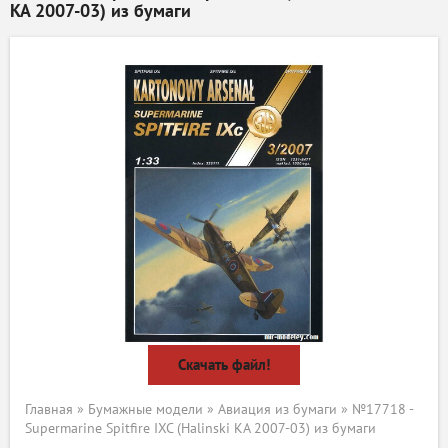
KA 2007-03) из бумаги
Скачать файл!
Главная
»
Бумажные модели
»
Авиация из бумаги
» №17718 -
Supermarine Spitfire IXC (Halinski KA 2007-03) из бумаги