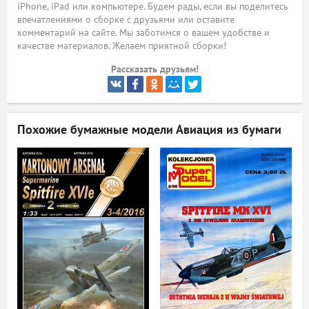
iPhone, iPad или компьютере. Будем рады, если вы поделитесь
впечатлениями о сборке с друзьями или оставите
ый
комментарий на сайте. Мы заботимся о вашем удобстве и
качестве материалов. Желаем приятной сборки!
Рассказать друзьям!
Похожие бумажные модели
Авиация из бумаги