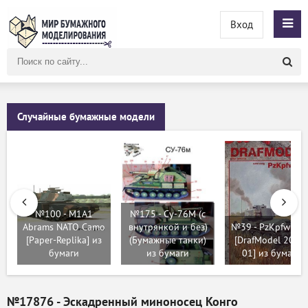
Вход
Поиск
по
сайту
Случайные бумажные модели
№100 - M1A1
№175 - Су-76М (с
Abrams NATO Camo
внутрянкой и без)
№39 - PzKpfw 38(t
[Paper-Replika] из
(Бумажные танки)
[DrafModel 2014
бумаги
из бумаги
01] из бумаги
№17876 - Эскадренный миноносец Конго