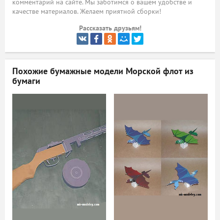
комментарий на сайте. Мы заботимся о вашем удобстве и
качестве материалов. Желаем приятной сборки!
ый
Рассказать друзьям!
Похожие бумажные модели
Морской флот из
бумаги