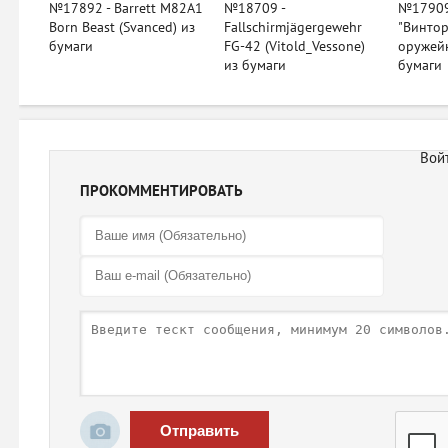
№17892 - Barrett M82A1
№18709 -
№17909
Born Beast (Svanced) из
Fallschirmjägergewehr
"Винтор
бумаги
FG-42 (Vitold_Vessone)
оружейн
из бумаги
бумаги
ПРОКОММЕНТИРОВАТЬ
Отправить