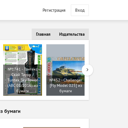
Регистрация
Вход
Главная
Издательства
№1741 - Тантекс
Скай Тауэр /
Tuntex Sky Tower
№452 - Challenger
№254 - Тунгуска
(ABC 01/2016) из
[Fly Model 025] из
[Перекрас Модель-
бумаги
бумаги
копия] из бумаги
из бумаги