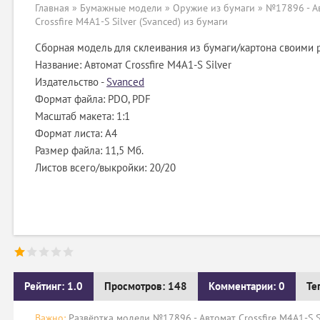
Главная
»
Бумажные модели
»
Оружие из бумаги
» №17896 - А
Crossfire M4A1-S Silver (Svanced) из бумаги
Сборная модель для склеивания из бумаги/картона своими 
Название: Автомат Crossfire M4A1-S Silver
Издательство -
Svanced
Формат файла: PDO, PDF
Масштаб макета: 1:1
Формат листа: А4
Размер файла: 11,5 Мб.
Листов всего/выкройки: 20/20
Рейтинг: 1.0
Просмотров: 148
Комментарии: 0
Те
Важно:
Развёртка модели №17896 - Автомат Crossfire M4A1-S Si