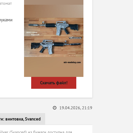
втомат
руками
Скачать файл!
19.04.2026, 21:19
ги:
винтовка
,
Svanced
lver (Svanced) из бумаги доступна для