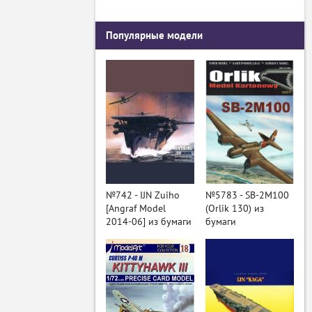
Популярные модели
№742 - IJN Zuiho
№5783 - SB-2M100
[Angraf Model
(Orlik 130) из
2014-06] из бумаги
бумаги