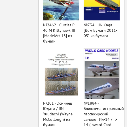
ый
№2462 - Curtiss P-
№734 - IJN Kaga
40 M Kittyhawk III
[Дом Бумаги 2011-
[ModelArt 18] из
05] из бумаги
бумаги
№201 - Эсминец
№1884 -
Юдати / IJN
Ближнемагистральный
Yuudachi (Wayne
пассажирский
McCullough) из
самолет Ил-14 / Il-
бумаги
14 (Inward Card