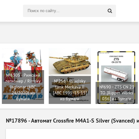
Поиск
по
сайту
№8305 - Римский
легионер / Rimsky
№256 - Izraelsky
legionar (ABC
tank Merkava II
№690 - ZTS CN 23
24/2020) из
[ABC 1995-13-15]
TO [Ripper Works
бумаги
из бумаги
036] из бумаги
№17896 - Автомат Crossfire M4A1-S Silver (Svanced) 