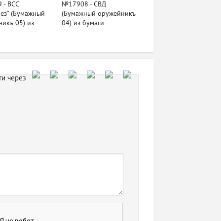
 - ВСС
№17908 - СВД
ез" (Бумажный
(Бумажный оружейникъ
икъ 05) из
04) из бумаги