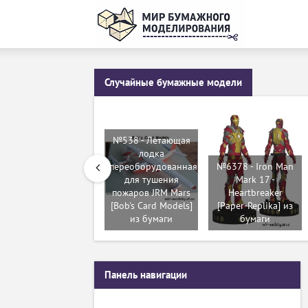
Случайные бумажные модели
№538 - Летающая
лодка
переоборудованная
№6378 - Iron Man
для тушения
Mark 17 -
пожаров JRM Mars
Heartbreaker
[Bob's Card Models]
[Paper-Replika] из
из бумаги
бумаги
Панель навигации