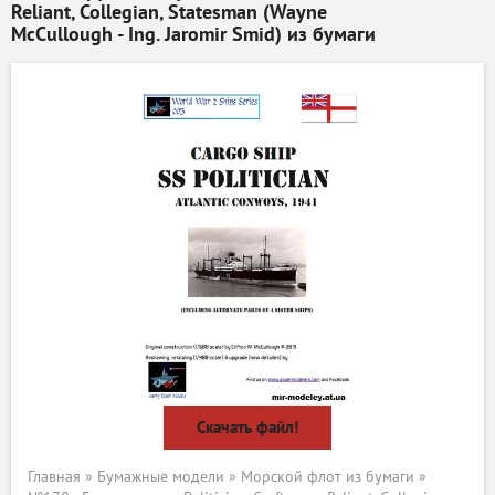
Reliant, Collegian, Statesman (Wayne
McCullough - Ing. Jaromir Smid) из бумаги
Скачать файл!
Главная
»
Бумажные модели
»
Морской флот из бумаги
»