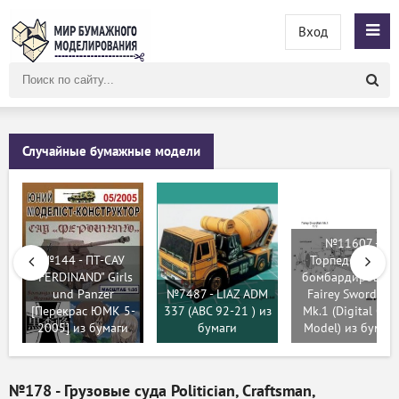
Вход
Поиск
по
сайту
Случайные бумажные модели
№11607 -
№144 - ПТ-САУ
Торпедоносец-
"FERDINAND" Girls
бомбардировщи
und Panzer
№7487 - LIAZ ADM
Fairey Swordfish
[Перекрас ЮМК 5-
337 (ABC 92-21 ) из
Mk.1 (Digital Car
2005] из бумаги
бумаги
Model) из бумаг
№178 - Грузовые суда Politician, Craftsman,