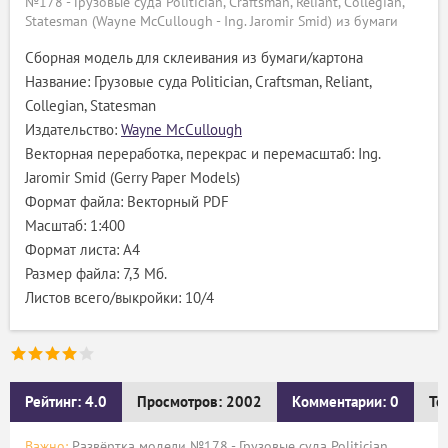
№178 - Грузовые суда Politician, Craftsman, Reliant, Collegian,
Statesman (Wayne McCullough - Ing. Jaromir Smid) из бумаги
Сборная модель для склеивания из бумаги/картона
Название: Грузовые суда Politician, Craftsman, Reliant,
Collegian, Statesman
Издательство:
Wayne McCullough
Векторная переработка, перекрас и перемасштаб: Ing.
Jaromir Smid (Gerry Paper Models)
Формат файла: Векторный PDF
Масштаб: 1:400
Формат листа: А4
Размер файла: 7,3 Мб.
Листов всего/выкройки: 10/4
Рейтинг: 4.0
Просмотров: 2002
Комментарии: 0
Те
Важно:
Развёртка модели №178 - Грузовые суда Politician,