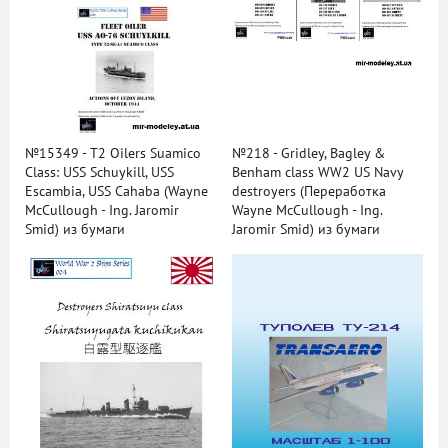
№15349 - T2 Oilers Suamico
№218 - Gridley, Bagley &
Class: USS Schuykill, USS
Benham class WW2 US Navy
Escambia, USS Cahaba (Wayne
destroyers (Переработка
McCullough - Ing. Jaromir
Wayne McCullough - Ing.
Smid) из бумаги
Jaromir Smid) из бумаги